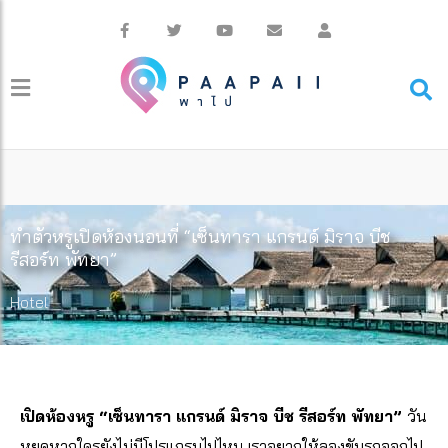
ทำตัวหรูเปิดห้องนอนที่ “เซ็นทารา แกรนด์ มิราจ บีช
รีสอร์ท พัทยา”
Hotel
เปิดห้องหรู “เซ็นทารา แกรนด์ มิราจ บีช รีสอร์ท พัทยา”
วัน
หยุดหากใครยังไม่มีโปรแกรมไปไหน เราอยากให้ลองขับรถออกไป