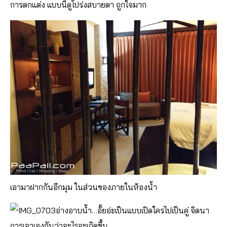
การตกแต่ง แบบนี้ดูโปร่งสบายตา ถูกใจมาก
เอามาฝากกันอีกมุม ในส่วนของภายในห้องน้ำ
อ่างอาบน้ำ…อั้ยอ่ะเป็นแบบเปิดใครไปเป็นคู่ จิตนา
การเอาเองกันว่าอะไรจะเกิดขึ้น