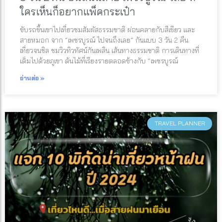
ใครเห็นก็อยากแพ็คกระเป๋า
ขับรถขึ้นเขาไปเที่ยวชมสัมผัสธรรมชาติ ผ่อนคลายกับสีเขียว และ
สายหมอก จาก “เพชรบูรณ์ ไปจนถึงเลย” กันแบบ 3 วัน 2 คืน
เที่ยวจนชิล ชมวิวทิวทัศน์กันเพลิน เส้นทางธรรมชาติ การเดินทางที่
เต็มไปด้วยภูเขา ต้นไม้ที่เรียงรายตลอดข้างกับ “เพชรบูรณ์
อ่านต่อ »
TRAVEL PLANNER