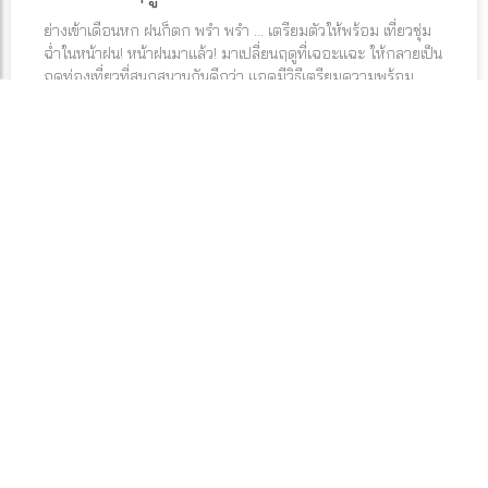
ย่างเข้าเดือนหก ฝนก็ตก พรำ พรำ … เตรียมตัวให้พร้อม เที่ยวชุ่ม
ฉ่ำในหน้าฝน! หน้าฝนมาแล้ว! มาเปลี่ยนฤดูที่เฉอะแฉะ ให้กลายเป็น
ฤดูท่องเที่ยวที่สนุกสนานกันดีกว่า แอดมีวิธีเตรียมความพร้อม
ง่ายๆ มาฝากกัน จะได้เที่ยวแบบไร้กังวลกัน
อ่านต่อ »
TOP GROSSING