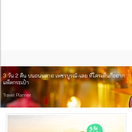
3 วัน 2 คืน บนถนนสาย เพชรบูรณ์-เลย ที่ใครเห็นก็อยาก
แพ็คกระเป๋า
Travel Planner