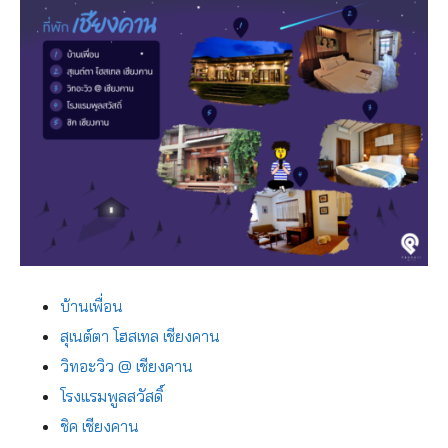
บ้านเพื่อน
สุเนต์ตา โฮสเทล เชียงคาน
วิทอะวิว @ เชียงคาน
โรงแรมพูลสวัสดิ์
ชิค เชียงคาน