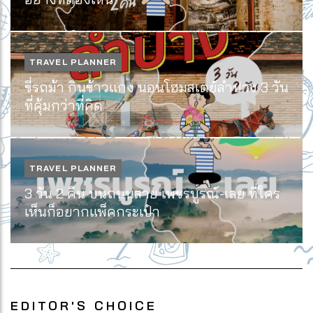
TRAVEL PLANNER
ขี่รถม้า กินข้าวแกง นอนโฮมสเตย์ลำปาง 3 วัน
ที่คุ้มกว่าที่คิด
TRAVEL PLANNER
3 วัน 2 คืน บนถนนสาย เพชรบูรณ์-เลย ที่ใคร
เห็นก็อยากแพ็คกระเป๋า
EDITOR'S CHOICE