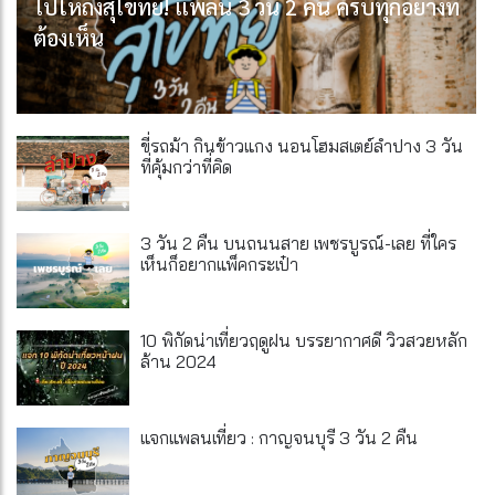
ไปให้ถึงสุโขทัย! แพลน 3 วัน 2 คืน ครบทุกอย่างที่
ต้องเห็น
ขี่รถม้า กินข้าวแกง นอนโฮมสเตย์ลำปาง 3 วัน
ที่คุ้มกว่าที่คิด
3 วัน 2 คืน บนถนนสาย เพชรบูรณ์-เลย ที่ใคร
เห็นก็อยากแพ็คกระเป๋า
10 พิกัดน่าเที่ยวฤดูฝน บรรยากาศดี วิวสวยหลัก
ล้าน 2024
แจกแพลนเที่ยว : กาญจนบุรี 3 วัน 2 คืน