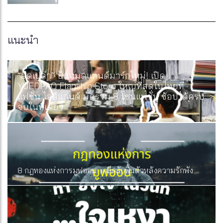
แนะนำ
“ยืดเปล่า” ปักหมุดแลนด์มาร์กใหม่! เปิด
YUEDPAO Flagship Store ใหญ่ที่สุดในไทยที่
แฟชั่น ไอส์แลนด์ มัดรวม 8 โซนแฟชั่น ช้อปได้ครบ
จบในที่เดียว
8 กฎทองแห่งการมูฟออน: เคล็ดลับฟื้นตัวหลังความรักพัง