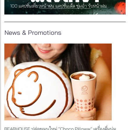
100 แคปชั่นเที่ยวหน้าฝน แคปชั่นเด็ด ชุ่มฉ่ำ รับหน้าฝน
News & Promotions
BEARHOUSE ปล่อยเมนูใหม่ "Choco Pilloww" เครื่องดื่มนุ่ม