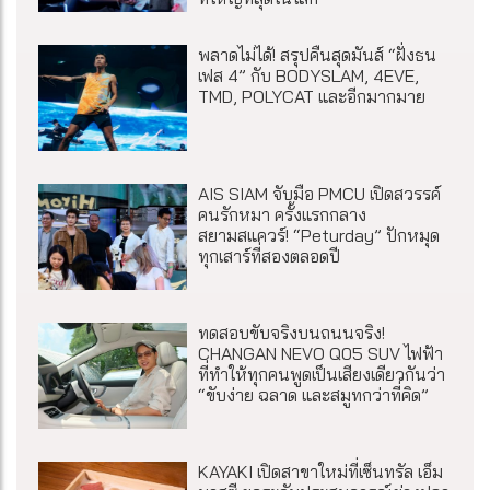
พลาดไม่ได้! สรุปคืนสุดมันส์ “ฝั่งธน
เฟส 4” กับ BODYSLAM, 4EVE,
TMD, POLYCAT และอีกมากมาย
AIS SIAM จับมือ PMCU เปิดสวรรค์
คนรักหมา ครั้งแรกกลาง
สยามสแควร์! “Peturday” ปักหมุด
ทุกเสาร์ที่สองตลอดปี
ทดสอบขับจริงบนถนนจริง!
CHANGAN NEVO Q05 SUV ไฟฟ้า
ที่ทำให้ทุกคนพูดเป็นเสียงเดียวกันว่า
“ขับง่าย ฉลาด และสมูทกว่าที่คิด”
KAYAKI เปิดสาขาใหม่ที่เซ็นทรัล เอ็ม