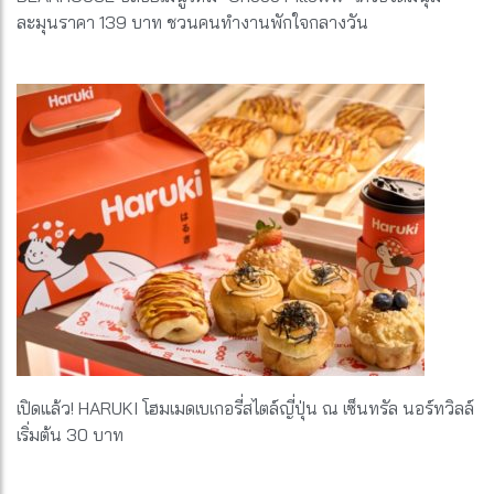
ละมุนราคา 139 บาท ชวนคนทำงานพักใจกลางวัน
เปิดแล้ว! HARUKI โฮมเมดเบเกอรี่สไตล์ญี่ปุ่น ณ เซ็นทรัล นอร์ทวิลล์
เริ่มต้น 30 บาท