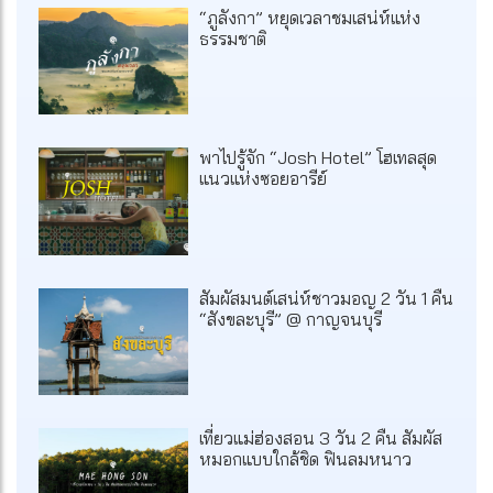
“ภูลังกา” หยุดเวลาชมเสน่ห์แห่ง
ธรรมชาติ
พาไปรู้จัก “Josh Hotel” โฮเทลสุด
แนวแห่งซอยอารีย์
สัมผัสมนต์เสน่ห์ชาวมอญ 2 วัน 1 คืน
“สังขละบุรี” @ กาญจนบุรี
เที่ยวแม่ฮ่องสอน 3 วัน 2 คืน สัมผัส
หมอกแบบใกล้ชิด ฟินลมหนาว