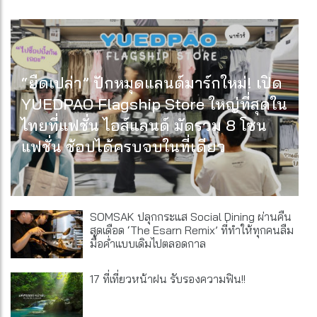
“ยืดเปล่า” ปักหมุดแลนด์มาร์กใหม่! เปิด
YUEDPAO Flagship Store ใหญ่ที่สุดใน
ไทยที่แฟชั่น ไอส์แลนด์ มัดรวม 8 โซน
แฟชั่น ช้อปได้ครบจบในที่เดียว
SOMSAK ปลุกกระแส Social Dining ผ่านคืน
สุดเดือด ‘The Esarn Remix’ ที่ทำให้ทุกคนลืม
มื้อค่ำแบบเดิมไปตลอดกาล
17 ที่เที่ยวหน้าฝน รับรองความฟิน!!