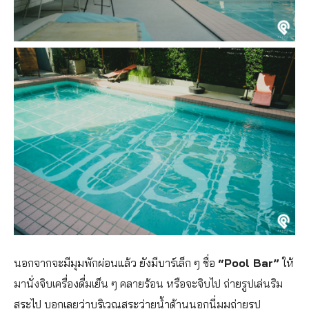
นอกจากจะมีมุมพักผ่อนแล้ว ยังมีบาร์เล็ก ๆ ชื่อ
“Pool Bar”
ให้
มานั่งจิบเครื่องดื่มเย็น ๆ คลายร้อน หรือจะจิบไป ถ่ายรูปเล่นริม
สระไป บอกเลยว่าบริเวณสระว่ายน้ำด้านนอกนี่มุมถ่ายรูป