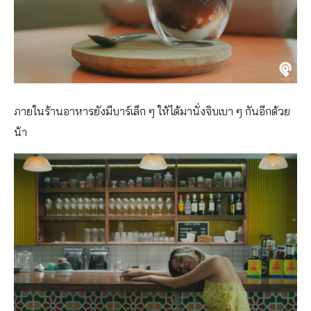
ภายในร้านอาหารยังมีบาร์เล็ก ๆ ให้ได้มานั่งจิบเบา ๆ กันอีกด้วย
น้า