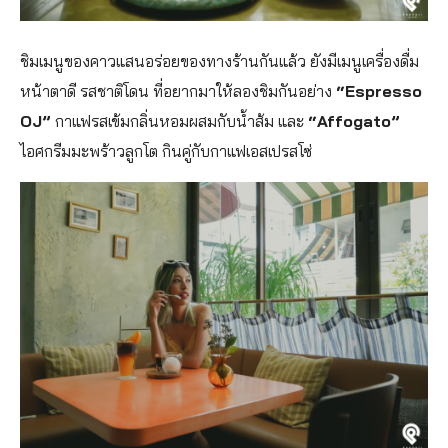
ชิมเมนูของคาวแสนอร่อยของทางร้านกันแล้ว ยังมีเมนูเครื่องดื่ม
หน้าตาดี รสชาติโดน ที่อยากมาให้ลองชิมกันอย่าง
“Espresso
OJ”
กาแฟรสเข้มกลิ่นหอมผสมกับน้ำส้ม และ
“Affogato”
ไอศกรีมมะพร้าวลูกโต กินคู่กับกาแฟเอสเปรสโซ่