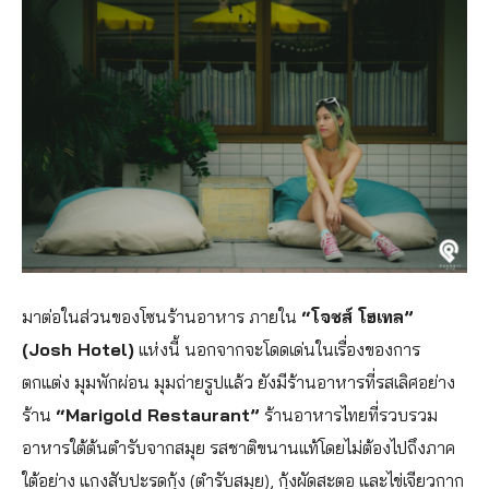
มาต่อในส่วนของโซนร้านอาหาร ภายใน
“โจชส์ โฮเทล”
(Josh Hotel)
แห่งนี้ นอกจากจะโดดเด่นในเรื่องของการ
ตกแต่ง มุมพักผ่อน มุมถ่ายรูปแล้ว ยังมีร้านอาหารที่รสเลิศอย่าง
ร้าน
“Marigold Restaurant”
ร้านอาหารไทยที่รวบรวม
อาหารใต้ต้นตํารับจากสมุย รสชาติขนานแท้โดยไม่ต้องไปถึงภาค
ใต้อย่าง แกงสับปะรดกุ้ง (ตำรับสมุย), กุ้งผัดสะตอ และไข่เจียวกาก