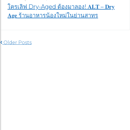
ใครเลิฟ Dry-Aged ต้องมาลอง! 𝐀𝐋𝐓 – 𝐃𝐫𝐲
𝐀𝐠𝐞 ร้านอาหารน้องใหม่ในย่านสาทร
Older Posts