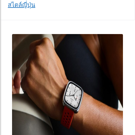
สไตล์ญี่ปุ่น