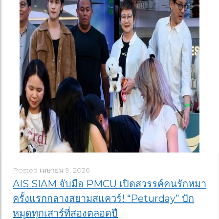
Posted
เมษายน 9, 2026
AIS SIAM จับมือ PMCU เปิดสวรรค์คนรักหมา
ครั้งแรกกลางสยามสแควร์! “Peturday” ปัก
หมุดทุกเสาร์ที่สองตลอดปี