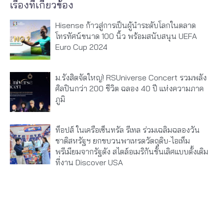
เรื่องที่เกี่ยวข้อง
Hisense ก้าวสู่การเป็นผู้นำระดับโลกในตลาด
โทรทัศน์ขนาด 100 นิ้ว พร้อมสนับสนุน UEFA
Euro Cup 2024
ม.รังสิตจัดใหญ่! RSUniverse Concert รวมพลัง
ศิลปินกว่า 200 ชีวิต ฉลอง 40 ปี แห่งความภาค
ภูมิ
ท็อปส์ ในเครือเซ็นทรัล รีเทล ร่วมเฉลิมฉลองวัน
ชาติสหรัฐฯ ยกขบวนพาเหรดวัตถุดิบ-ไอเท็ม
พรีเมียมจากรัฐดัง สไตล์อเมริกันชั้นเลิศแบบดั้งเดิม
ที่งาน Discover USA