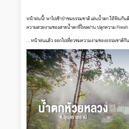
หน้าฝนนี้! พาไปเข้าป่าชมธรรมชาติ เล่นน้ำตก ให้ฟินกันดีกว่
ความสวยงามของสายน้ำตกที่ไหลผ่าน ปลุกความ Fresh ใน
… หน้าฝนแล้ว ออกไปเที่ยวชมความงามของธรรมชาติกั