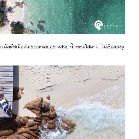
) มัลดีฟเมืองไทย.บอกเลยอย่างสวย น้ำทะเลใสมาก…ไม่เชื่อลองดู