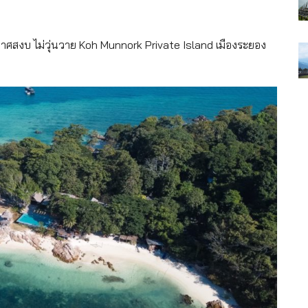
กาศสงบ ไม่วุ่นวาย Koh Munnork Private Island เมืองระยอง