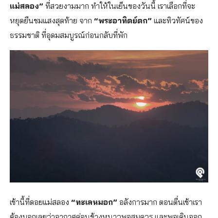
แม่สลอง”
ที่สวยงามมาก ทำให้ในเย็นของวันนี้ เราเลือกที่จะ
หยุดยืนชมแสงสุดท้าย จาก
“พระอาทิตย์ตก”
และทิวทัศน์ของ
ธรรมชาติ ที่อุดมสมบูรณ์ก่อนกลับที่พัก
เช้านี้ที่ดอยแม่สลอง
“ทะเลหมอก”
อลังการมาก ตอนตื่นเช้าเรา
ต้องบอกเลยว่าอากาศค่อนข้างหนาวพอสมควร และพอเดินออก