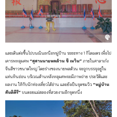
และเดินต่อขึ้นไปบนเนินเหนือหมู่บ้าน ระยะทาง 1 กิโลเมตร เพื่อไป
เคารพหลุมศพ
“สุสานนายพลต้วน ซี เหวิน”
ภายในศาลาเก๋ง
จีนสีขาวขนาดใหญ่ โดยร่างของนายพลต้วน จะถูกบรรจุอยู่ใน
แท่นหินอ่อน บริเวณด้านหลังหลุมศพจะมีภาพถ่าย ประวัติและ
ผลงาน ให้กับนักท่องเที่ยวได้อ่าน และยังเป็นจุดชมวิว
“หมู่บ้าน
สันติคีรี”
บนดอยแม่สลองที่สวยงามอีกจุดหนึ่ง