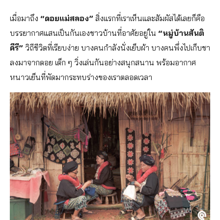
เมื่อมาถึง
“ดอยแม่สลอง”
สิ่งแรกที่เราเห็นและสัมผัสได้เลยก็คือ
บรรยากาศแสนเป็นกันเองชาวบ้านที่อาศัยอยู่ใน
“หมู่บ้านสันติ
คีรี”
วิถีชีวิตที่เรียบง่าย บางคนกำลังนั่งเย็บผ้า บางคนพึ่งไปเก็บชา
ลงมาจากดอย เด็ก ๆ วิ่งเล่นกันอย่างสนุกสนาน พร้อมอากาศ
หนาวเย็นที่พัดมากระทบร่างของเราตลอดเวลา