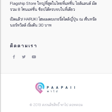
Flagship Store ใหญ่ที่สุดในไทยที่แฟชั่น ไอส์แลนด์ มัด
รวม 8 โซนแฟชั่น ช้อปได้ครบจบในที่เดียว
เปิดแล้ว! HARUKI โฮมเมดเบเกอรี่สไตล์ญี่ปุ่น ณ เซ็นทรัล
นอร์ทวิลล์ เริ่มต้น 30 บาท
ติดตามเรา
© 2019 สงวนลิขสิทธิ์ พาไป ดอทคอม