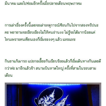
มีนาคม และไปซ่อมอีกครั้งเมื่อปลายเดือนพฤษภาคม
การเล่าเรื่องครั้งนี้เลยจะเล่าเหตุการณ์ซ้อนกันไปจากสองทริปนะ
คะ พยายามจะเรียบเรียงไม่ให้คนอ่านงง ไม่รู้จะได้มากน้อยแค่
ไหนเพราะคนเขียนเองก็เริ่มจะงงๆ แล้ว แหะแหะ
กินยาแก้เมารถ แปะกอเอี๊ยะกันเรียบร้อยแล้วก็เริ่มเดินทางกันเลยดี
กว่าค่ะ มาอีกแล้วจ้า สนามบินหาดใหญ่ ครั้งที่สามในรอบสาม
เดือน