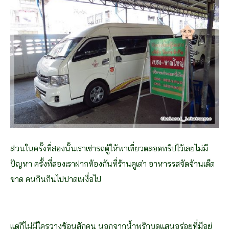
ส่วนในครั้งที่สองนั้นเราเช่ารถตู้ให้พาเที่ยวตลอดทริปไว้เลยไม่มี
ปัญหา ครั้งที่สองเราฝากท้องกันที่ร้านคูเต่า อาหารรสจัดจ้านเด็ด
ขาด คนกินกินไปปาดเหงื่อไป
แต่ก็ไม่มีใครวางช้อนสักคน นอกจากน้ำพริกบูดูแสนอร่อยที่มีอยู่