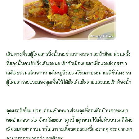
เส้นทางที่รถตู้โดยสารวิ่งนั้นจะผ่านทางเทพา สะบ้าย้อย ส่วนครั้ง
ที่สองนั้นคนขับวิ่งเส้นจะนะ เข้าตัวเมืองยะลาเพื่อแวะส่งภรรยา
แต่โดยรวมแล้วจากหาดใหญ่ถึงเบตงใช้เวลาประมาณสี่ชั่วโมง รถ
ตู้โดยสารจะแวะสองจุดเพื่อให้ได้ยืดเส้นยืดสายและแวะเข้าห้องน้ำ
จุดแรกคือปั๊ม ปตท. ก่อนเข้าเทพา ส่วนจุดที่สองคือบ้านตาพะเยา
เขตอำเภอธารโต จังหวัดยะลา ตุนน้ำตุนขนมไว้เผื่อหิวบนรถก็ดีค่ะ
เพียงแต่อย่าทานมากไปเพราะเดี๋ยวเจอรถเหวี่ยงมากๆ จะอยากเอา
อาหารออกมากกว่าเอาเข้าค่ะ