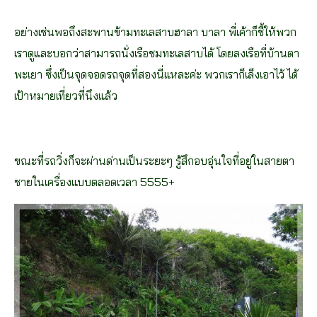
อย่างเช่นพอถึงสะพานข้ามทะเลสาบฮาลา บาลา พี่เค้าก็ชี้ให้พวก
เราดูและบอกว่าสามารถนั่งเรือชมทะเลสาบได้ โดยลงเรือที่บ้านตา
พะเยา ซึ่งเป็นจุดจอดรถจุดที่สองนี่แหละค่ะ พวกเราก็เล็งเอาไว้ ได้
เป้าหมายเที่ยวที่นึงแล้ว
ขณะที่รถวิ่งก็จะผ่านด่านเป็นระยะๆ รู้สึกอบอุ่นใจที่อยู่ในสายตา
ชายในเครื่องแบบตลอดเวลา 5555+