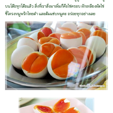
บนโต๊ะทุกโต๊ะแล้ว สิ่งที่เราสั่งมาเพิ่มก็คือไข่ครอบ ผักเหลียงผัดไข่
ซี่โครงหมูพริกไทยดำ และต้มแซ่บหมูคะ อร่อยทุกอย่างเลย