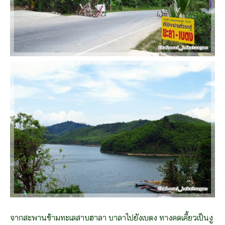
จากสะพานข้ามทะเลสาบฮาลา บาลาไปยังเบตง ทางคดเคี้ยวเป็นงู