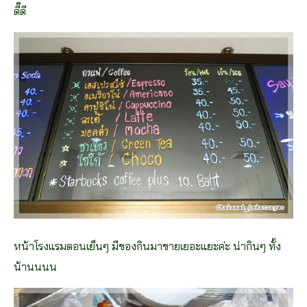
ดี๊ดี
หน้าโรงแรมตอนเย็นๆ มีของกินมาขายเยอะแยะค่ะ น่ากินๆ ทั้ง
น้านนนน