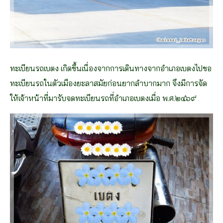
ทะเบียนรถเบตง เกิดขึ้นเนื่องจากการเดินทางจากอำเภอเบตงไปขอ
ทะเบียนรถในตัวเมืองยะลาสมัยก่อนยากลำบากมาก จึงมีการจัด
ให้เจ้าหน้าที่มารับจดทะเบียนรถที่อำเภอเบตงเมื่อ พ.ศ.๒๔๖๙