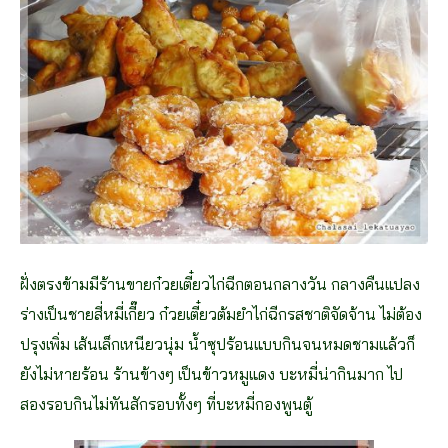
ฝั่งตรงข้ามมีร้านขายก๋วยเตี๋ยวไก่ฉีกตอนกลางวัน กลางคืนแปลง
ร่างเป็นชายสี่หมี่เกี๊ยว ก๋วยเตี๋ยวต้มยำไก่ฉีกรสชาติจัดจ้าน ไม่ต้อง
ปรุงเพิ่ม เส้นเล็กเหนียวนุ่ม น้ำซุปร้อนแบบกินจนหมดชามแล้วก็
ยังไม่หายร้อน ร้านข้างๆ เป็นข้าวหมูแดง บะหมี่น่ากินมาก ไป
สองรอบกินไม่ทันสักรอบทั้งๆ ที่บะหมี่กองพูนตู้