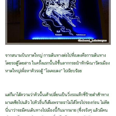
จากสนามบินหาดใหญ่ การเดินทางต่อไปที่เบตงคือการเดินทาง
โดยรถตู้โดยสาร ในครั้งแรกนั้นอิชั้นลากกระเป๋าทักษิณาวัตรเมือง
หาดใหญ่เพื่อหาคิวรถตู้ “โอเคเบตง” ไปเรียบร้อย
แต่ก็มาได้ความว่าคิวนั้นเค้าเปลี่ยนเป็นวิ่งรถแท็กซี่ป้ายดำเข้าทาง
มาเลเซียไปแล้ว ไปคิวอื่นก็เต็มเพราะเราไม่ได้โทรไปจองก่อน ไม่คิด
นี่นาว่าจะมีคนเดินทางไปเมืองนี้กันมากมาย (ซึ่งจริงๆ แล้วมีคน