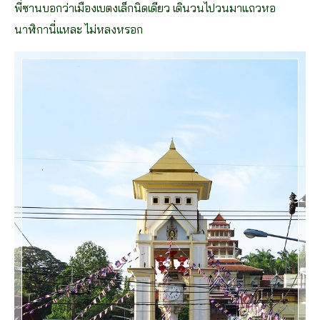
พี่ซานบอกว่าเมืองเบตงเล็กนิดเดียว เดินวนไปวนมาแถวหอ
นาฬิกานี่แหละ ไม่หลงหรอก