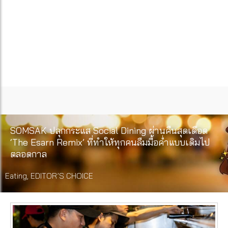
SOMSAK ปลุกกระแส Social Dining ผ่านคืนสุดเดือด
‘The Esarn Remix’ ที่ทำให้ทุกคนลืมมื้อค่ำแบบเดิมไป
ตลอดกาล
Eating
,
EDITOR’S CHOICE