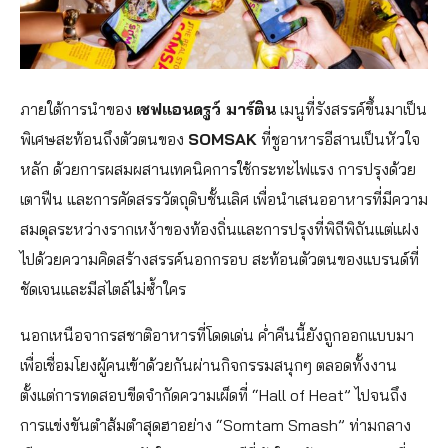
ภายใต้การนำของ
เชฟแอนดรูว์ มาร์ติน
เมนูที่รังสรรค์ขึ้นมาเป็น
พิเศษสะท้อนถึงตัวตนของ
SOMSAK
ที่ชูอาหารอีสานเป็นหัวใจ
หลัก ด้วยการผสมผสานเทคนิคการใช้กระทะไฟแรง การปรุงด้วย
เตาฟืน และการคัดสรรวัตถุดิบชั้นเลิศ เพื่อนำเสนออาหารที่มีความ
สมดุลระหว่างรากเหง้าของท้องถิ่นและการปรุงที่พิถีพิถันแต่แฝง
ไปด้วยความคิดสร้างสรรค์นอกกรอบ สะท้อนตัวตนของแบรนด์ที่
ชัดเจนและมีสไตล์ไม่ซ้ำใคร
นอกเหนือจากรสชาติอาหารที่โดดเด่น ค่ำคืนนี้ยังถูกออกแบบมา
เพื่อเชื่อมโยงผู้คนเข้าด้วยกันผ่านกิจกรรมสนุกๆ ตลอดทั้งงาน
ตั้งแต่การทดสอบขีดจำกัดความเผ็ดที่ “Hall of Heat” ไปจนถึง
การแข่งขันตำส้มตำสุดฮาอย่าง “Somtam Smash” ท่ามกลาง