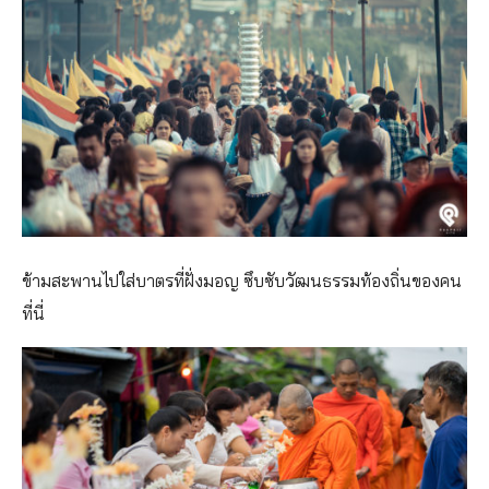
ข้ามสะพานไปใส่บาตรที่ฝั่งมอญ ซึบซับวัฒนธรรมท้องถิ่นของคน
ที่นี่