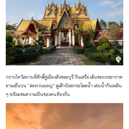
กราบไหว้สถานที่ศักดิ์คู่เมืองสังขละบุรี กันเสร็จ เดินชมบรรยากาศ
ยามเย็นบน “สะพานมอญ” ดูเด็กน้อยกระโดดน้ำ เล่นน้ำกันเพลิน
ๆ พร้อมชมความเป็นของคนท้องถิ่น