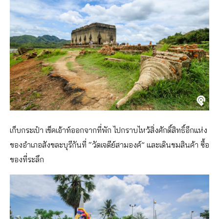
เก็บกระเป๋า เช็คเอ้าท์ออกจากที่พัก ไปกราบไหว้สิ่งศักดิ์สิทธิ์อีกแห่ง
ของอำเภอสังขละบุรีกันที่ “วัดเจดีย์สามองค์” และเดินชมสินค้า ซื้อ
ของที่ระลึก