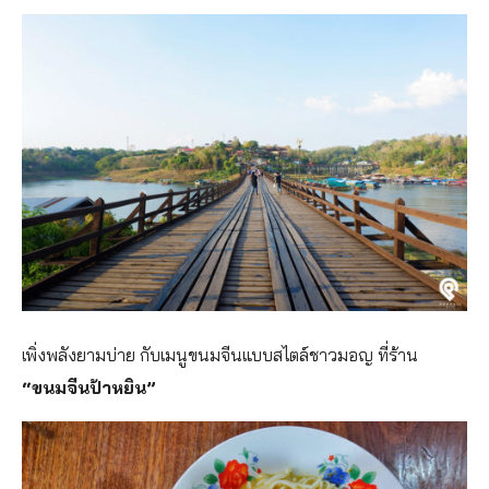
เพิ่งพลังยามบ่าย กับเมนูขนมจีนแบบสไตล์ชาวมอญ ที่ร้าน
“ขนมจีนป้าหยิน”