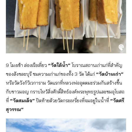
9 โมงเช้า ล่องเรือเที่ยว
“วัดใต้น้ำ”
โบราณสถานเก่าแก่ที่สำคัญ
ของสังขละบุรี ชมความเก่าแก่ของทั้ง 3 วัด ได้แก่
“วัดบ้านเก่า”
หรือวัดวังก์วิเวการาม วัดแรกที่หลวงพ่ออุตตมะร่วมกันสร้างขึ้น
กับชาวมอญ​ กราบไหว้สิ่งศักดิ์สิทธ์องค์พระพุทธรูปและชมอุโบสถ
ที่
“วัดสมเด็จ”
ปิดท้ายด้วยวัดกระเหรี่ยงที่จมอยู่ในน้ำที่
“วัดศรี
สุวรรณ”