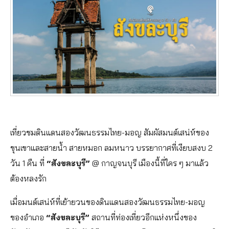
เที่ยวชมดินแดนสองวัฒนธรรมไทย-มอญ​ สัมผัสมนต์เสน่ห์ของ
ขุนเขาและสายน้ำ สายหมอก ลมหนาว บรรยากาศที่เงียบสงบ 2
วัน 1 คืน ที่
“สังขละบุรี”
@ กาญจนบุรี เมืองนี้ที่ใคร ๆ มาแล้ว
ต้องหลงรัก
เมื่อมนต์เสน่ห์ที่เย้ายวนของดินแดนสองวัฒนธรรมไทย-มอญ
ของอำเภอ
“สังขละบุรี”
สถานที่ท่องเที่ยวอีกแห่งหนึ่งของ