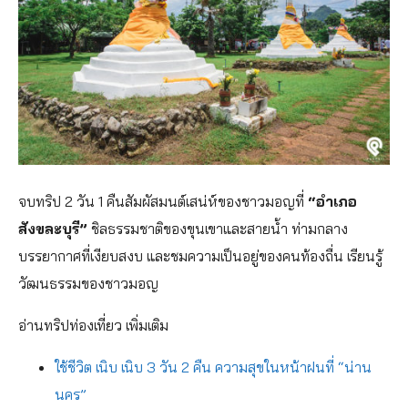
จบทริป 2 วัน 1 คืนสัมผัสมนต์เสน่ห์ของชาวมอญที่
“อำเภอ
สังขละบุรี”
ชิลธรรมชาติของขุนเขาและสายน้ำ ท่ามกลาง
บรรยากาศที่เงียบสงบ และชมความเป็นอยู่ของคนท้องถื่น เรียนรู้
วัฒนธรรมของชาวมอญ
อ่านทริปท่องเที่ยว เพิ่มเติม
ใช้ชีวิต เนิบ เนิบ 3 วัน 2 คืน ความสุขในหน้าฝนที่ “น่าน
นคร”