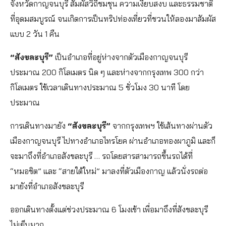
จังหวัดกาญจนบุรี สัมผัสวิถีชมชุน ความเงียบสงบ และธรรมชาติ
ที่อุดมสมบูรณ์ จนเกิดการเป็นทริปท่องเที่ยวที่ชวนให้ลองมาสัมผัส
แบบ 2 วัน 1 คืน
“สังขละบุรี”
เป็นอำเภอที่อยู่ห่างจากตัวเมืองกาญจนบุรี
ประมาณ 200 กิโลเมตร นิด ๆ และห่างจากกรุงเทพ 300 กว่า
กิโลเมตร ใช้เวลาเดินทางประมาณ 5 ชั่วโมง 30 นาที โดย
ประมาณ
การเดินทางมายัง
“สังขละบุรี”
จากกรุงเทพฯ ใช้เส้นทางผ่านตัว
เมืองกาญจนบุรี ไปทางอำเภอไทรโยค ผ่านอำเภอทองผาภูมิ และก็
จะมาถึงที่อำเภอสังขละบุรี … รถโดยสารสามารถขึ้นรถได้ที่
“หมอชิต” และ “สายใต้ใหม่” มาลงที่ตัวเมืองกาญ แล้วนั่งรถต่อ
มายังที่อำเภอสังขละบุรี
ออกเดินทางตั้งแต่ช่วงประมาณ 6 โมงเช้า เพื่อมาถึงที่สังขละบุรี
ไม่เย็นมาก …