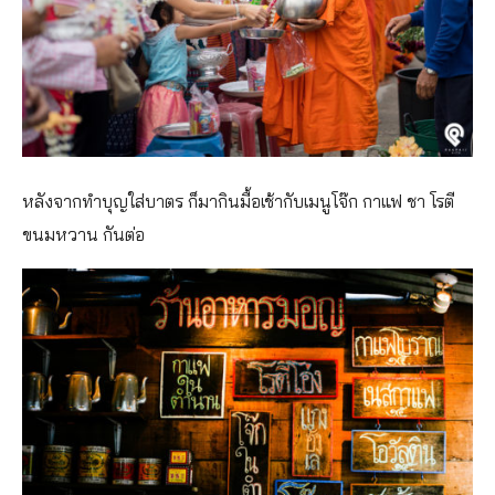
หลังจากทำบุญใส่บาตร ก็มากินมื้อเช้ากับเมนูโจ๊ก กาแฟ ชา โรตี
ขนมหวาน กันต่อ