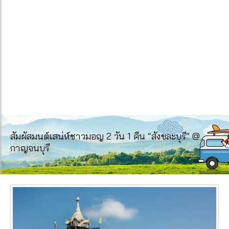
สัมผัสมนต์เสน่ห์ชาวมอญ 2 วัน 1 คืน “สังขละบุรี” @
กาญจนบุรี