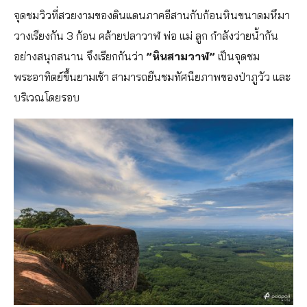
จุดชมวิวที่สวยงามของดินแดนภาคอีสานกับก้อนหินขนาดมหึมา
วางเรียงกัน 3 ก้อน คล้ายปลาวาฬ พ่อ แม่ ลูก กำลังว่ายน้ำกัน
อย่างสนุกสนาน จึงเรียกกันว่า
”หินสามวาฬ”
เป็นจุดชม
พระอาทิตย์ขึ้นยามเช้า สามารถยืนชมทัศนียภาพของป่าภูวัว และ
บริเวณโดยรอบ