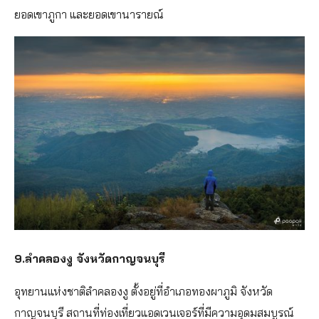
ยอดเขาภูกา และยอดเขานารายณ์
9.ลำคลองงู จังหวัดกาญจนบุรี
อุทยานแห่งชาติลำคลองงู ตั้งอยู่ที่อำเภอทองผาภูมิ จังหวัด
กาญจนบุรี สถานที่ท่องเที่ยวแอดเวนเจอร์ที่มีความอุดมสมบูรณ์