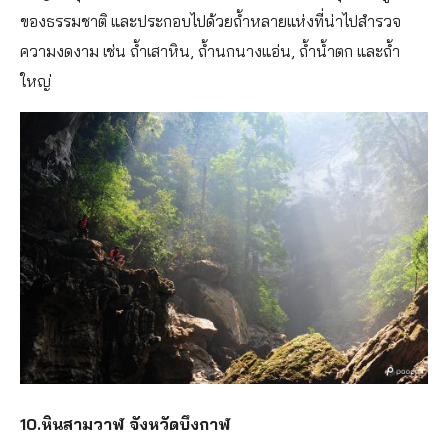
ของธรรมชาติ และประกอบไปด้วยถ้ำหลายแห่งที่น่าไปสำรวจ
ความงดงาม เช่น ถ้ำเสาหิน, ถ้ำนกนางแอ่น, ถ้ำน้ำตก และถ้ำ
ใหญ่
10.หินสามวาฬ จังหวัดบึงกาฬ