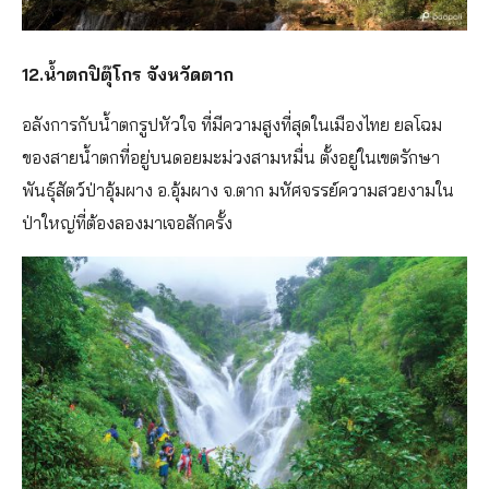
12.น้ำตกปิตุ๊โกร จังหวัดตาก
อลังการกับน้ำตกรูปหัวใจ ที่มีความสูงที่สุดในเมืองไทย ยลโฉม
ของสายน้ำตกที่อยู่บนดอยมะม่วงสามหมื่น ตั้งอยู่ในเขตรักษา
พันธุ์สัตว์ป่าอุ้มผาง อ.อุ้มผาง จ.ตาก มหัศจรรย์ความสวยงามใน
ป่าใหญ่ที่ต้องลองมาเจอสักครั้ง