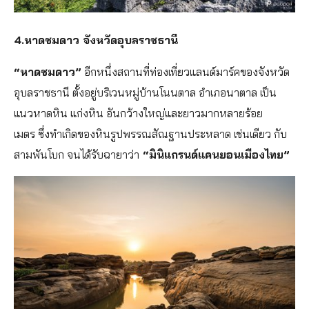
4.หาดชมดาว จังหวัดอุบลราชธานี
“หาดชมดาว”
อีกหนึ่งสถานที่ท่องเที่ยวแลนด์มาร์คของจังหวัด
อุบลราชธานี ตั้งอยู่บริเวนหมู่บ้านโนนตาล อำเภอนาตาล เป็น
แนวหาดหิน แก่งหิน อันกว้างใหญ่และยาวมากหลายร้อย
เมตร ซึ่งทำเกิดของหินรูปพรรณสัณฐานประหลาด เช่นเดียว กับ
สามพันโบก จนได้รับฉายาว่า
“มินิแกรนด์แคนยอนเมืองไทย”