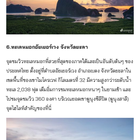
6.ทะเลหมอกอัยเยอร์เวง จังหวัดยะลา
จุดชมวิวทะเลหมอกที่สวยที่สุดของภาคใต้และเป็นอันดับต้นๆ ของ
ประเทศไทย ตั้งอยู่ที่ตำบลอัยเยอร์เวง อำเภอเบตง จังหวัดยะลาใน
เขตพื้นที่ของเขาไมโครเวฟ กิโลเมตรที่ 32 มีความสูงกว่าระดับน้ำ
ทะเล 2,038 ฟุต เต็มอิ่มการชมทะเลหมอกหนาๆ ในยามเช้า และ
ไปชมจุดชมวิว 360 องศา บริเวณยอดเขาฆูนุงซีลีปัต (ฆูนุงสาลี)
จุดไฮไลท์สำคัญของที่นี่