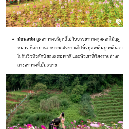
ม่อนแจ่ม
สูดอากาศบริสุทธิ์ไปกับบรรยากาศทุ่งดอกไม้ฤดู
หนาว ที่เบ่งบานออกดอกสวยงามไปทั่วทุ่ง เพลินหู เพลินตา
ไปกับวิวทิวทัศน์ของธรรมชาติ และทิวเขาที่เรียงรายท่างก
ลางอากาศที่เย็นสบาย