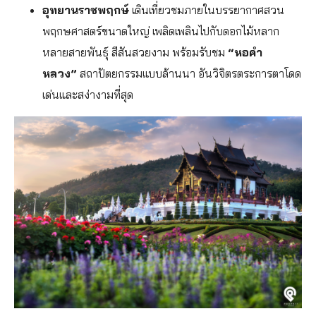
อุทยานราชพฤกษ์
เดินเที่ยวชมภายในบรรยากาศสวน
พฤกษศาสตร์ขนาดใหญ่ เพลิดเพลินไปกับดอกไม้หลาก
หลายสายพันธุ์ สีสันสวยงาม พร้อมรับชม
“หอคำ
หลวง”
สถาปัตยกรรมแบบล้านนา อันวิจิตรตระการตาโดด
เด่นและสง่างามที่สุด