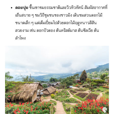
ดอยปุย
ขึ้นเขาชมธรรมชาติและวิวทิวทัศน์ สัมผัสอากาศที่
เย็นสบาย ๆ ชมวิถีชุมชนของชาวม้ง เดินชมสวนดอกไม้
ขนาดเล็ก ๆ แต่เต็มเปี่ยมไปด้วยดอกไม้ฤดูหนาวสีสัน
สวยงาม เช่น ดอกบัวตอง ต้นคริสต์มาส ต้นซัลเวีย ต้น
ลำโพง