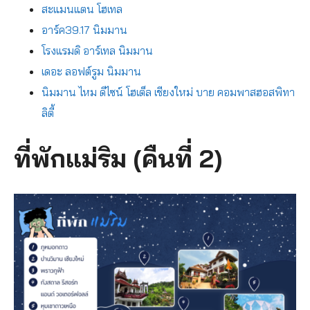
สะแมนแตน โฮเทล
อาร์ค39.17 นิมมาน
โรงแรมดิ อาร์เทล นิมมาน
เดอะ ลอฟต์รูม นิมมาน
นิมมาน ไหม ดีไซน์ โฮเต็ล เชียงใหม่ บาย คอมพาสฮอสพิทา
ลิตี้
ที่พักแม่ริม (คืนที่ 2)