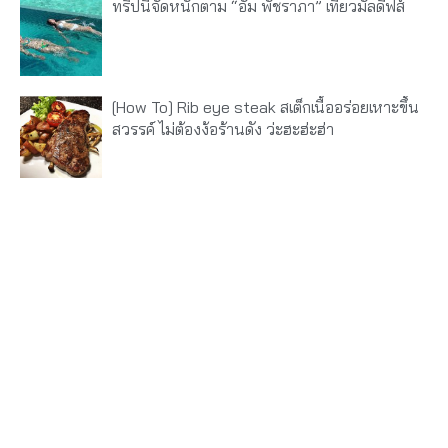
ทริปนี้จัดหนักตาม “อั้ม พัชราภา” เที่ยวมัลดีฟส์
[How To] Rib eye steak สเต็กเนื้ออร่อยเหาะขึ้น
สวรรค์ ไม่ต้องง้อร้านดัง ว่ะฮะฮ่ะฮ่า