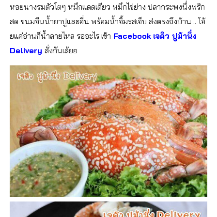
หอยนางรมตัวโตๆ หมึกแดดเดียว หมึกไข่ย่าง ปลากระพงนึ่งพริก
สด ขนมจีนน้ำยาปูและอื่น พร้อมน
้ำจิ้มรสเจ็บ ส่งตรงถึงบ้าน .. โอ้
ยแค่อ่านก็น้ำลายไหล รออะไร เข้า
Facebook
เจคิว ปูม้านึ่ง
Delivery
สั่งกันเล้ยย