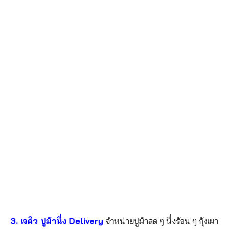
3. เจคิว ปูม้านึ่ง Delivery
จำหน่ายปูม้าสด ๆ นึ่งร้อน ๆ กุ้งเผา