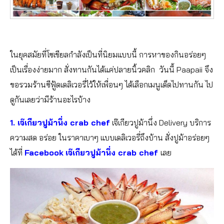
ในยุคสมัยที่โซเชียลกำลังเป็นที่นิยมแบบนี้ การหาของกินอร่อยๆ
เป็นเรื่องง่ายมาก สั่งทานกันได้แค่ปลายนิ้วคลิก วันนี้ Paapaii จึง
ขอรวมร้านซีฟู้ดเดลิเวอรี่ไว้ให้เพื่อนๆ ได้เลือกเมนูเด็ดไปทานกัน ไป
ดูกันเลยว่ามีร้านอะไรบ้าง
1. เจ๊เกียวปูม้านึ่ง crab chef
เจ๊เกียวปูม้านึ่ง Delivery บริการ
ความสด อร่อย ในราคาเบาๆ แบบเดลิเวอรี่ถึงบ้าน สั่งปูม้าอร่อยๆ
ได้ที่
Facebook
เจ๊เกียวปูม้านึ่ง crab chef
เลย