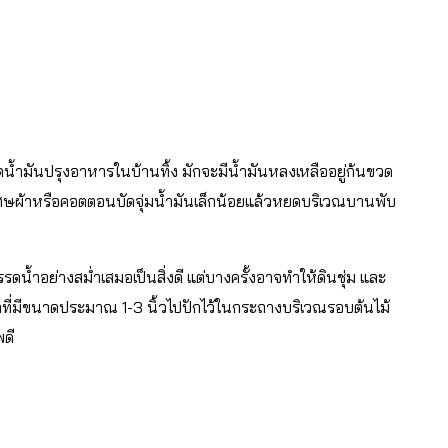
น้ำมันปรุงอาหารในบ้านทิ้ง มักจะมีน้ำมันหลงเหลืออยู่ก้นขวด
ณใช้เศษผ้าหรือคอตตอนบัดจุ่มน้ำมันเล็กน้อยแล้วหยดบริเวณบานพับ
ดน้ำอย่างสม่ำเสมอเป็นสิ่งดี แต่บางครั้งอาจทำให้ดินชุ่ม และ
ที่มีขนาดประมาณ 1-3 นิ้วไปปักไว้ในกระถางบริเวณรอบต้นไม้
พดี