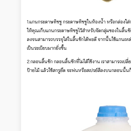
1.แกนกระดาษทิชชู กระดาษทิชชูในห้องน้ำ หรือกล่องใส
ให้คุณเก็บแกนกระดาษทิชชูไว้สำหรับจัดกลุ่มของในลิ้นชั
ลงจนสามารถบรรจุใส่ในลิ้นชักได้พอดี จากนั้นใช้แกนเห
เป็นระเบียบมากยิ่งขึ้น
2.กลอนลิ้นชัก กลอนลิ้นชักที่ไม่ได้ใช้งาน เราสามารถเปลี่
ป้ายไม้ แล้วใช้สกรูยึด จะพ่นหรือสเปรย์สีลงบนกลอนนั้นก็