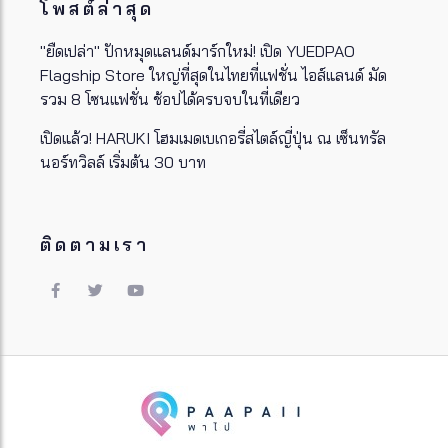
โพสต์ล่าสุด
"ยืดเปล่า" ปักหมุดแลนด์มาร์กใหม่! เปิด YUEDPAO
Flagship Store ใหญ่ที่สุดในไทยที่แฟชั่น ไอส์แลนด์ มัด
รวม 8 โซนแฟชั่น ช้อปได้ครบจบในที่เดียว
เปิดแล้ว! HARUKI โฮมเมดเบเกอรี่สไตล์ญี่ปุ่น ณ เซ็นทรัล
นอร์ทวิลล์ เริ่มต้น 30 บาท
ติดตามเรา