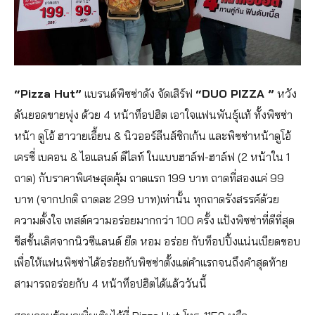
“Pizza Hut”
แบรนด์พิซซ่าดัง จัดเสิร์ฟ
“DUO PIZZA ”
หวัง
ดันยอดขายพุ่ง ด้วย 4 หน้าท็อปฮิต เอาใจแฟนพันธุ์แท้ ทั้งพิซซ่า
หน้า ดูโอ้ ฮาวายเอี้ยน & นิวออร์ลีนส์ชิกเก้น และพิซซ่าหน้าดูโอ้
เครซี่ เบคอน & ไอแลนด์ ดีไลท์ ในแบบฮาล์ฟ-ฮาล์ฟ (2 หน้าใน 1
ถาด) กับราคาพิเศษสุดคุ้ม ถาดแรก 199 บาท ถาดที่สองแค่ 99
บาท (จากปกติ ถาดละ 299 บาท)เท่านั้น ทุกถาดรังสรรค์ด้วย
ความตั้งใจ เทสต์ความอร่อยมากกว่า 100 ครั้ง แป้งพิซซ่าที่ดีที่สุด
ชีสชั้นเลิศจากนิวซีแลนด์ ยืด หอม อร่อย กับท็อปปิ้งแน่นเบียดขอบ
เพื่อให้แฟนพิซซ่าได้อร่อยกับพิซซ่าตั้งแต่คำแรกจนถึงคำสุดท้าย
สามารถอร่อยกับ 4 หน้าท็อปฮิตได้แล้ววันนี้