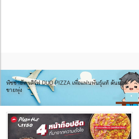
พิซซ่าฮัท เสิร์ฟ DUO PIZZA เพื่อแฟนพันธุ์แท้ ดันยอด
ขายพุ่ง