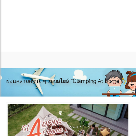
ผ่อนคลายสบาย ๆ แบบสไตล์ “Glamping At Home”