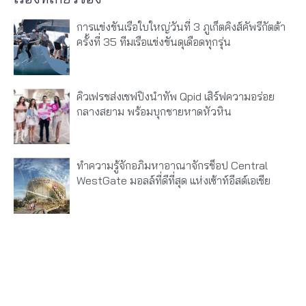
การแข่งขันเรือใบใหญ่วันที่ 3 ภูเก็ตคิงส์คัพรีกัตต้า
ครั้งที่ 35 ทีมเรือแข่งขันดุเดือดทุกรุ่น
คิวเฟรชส่งเชฟปิงนำทัพ Qpid เสิร์ฟความอร่อย
กลางสยาม พร้อมบุกชายหาดหัวหิน
ทำความรู้จักอภิมหาอาณาจักรช็อป Central
WestGate มอลล์ที่ดีที่สุด แห่งเซ้าท์อีสต์เอเชีย