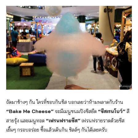
ถัดมาข้างๆ กัน ใครที่ชอบกินชีส บอกเลยว่าห้ามพลาดกับร้าน
“Bake Me Cheese”
จะมีเมนูขนมปังชีสยืด
“ชีสเรนโบว์”
สี
สายรุ้ง และเมนูทอด
“เฟรนฟรายชีส”
เฟรนฟรายราดด้วยชีส
เยิ้มๆ กรอบอร่อย ซื้อแล้วเดินกิน ชิลล์ๆ กันได้เลยครับ