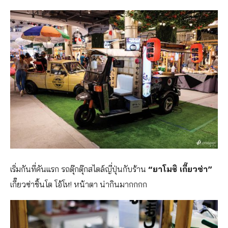
เริ่มกันที่คันแรก รถตุ๊กตุ๊กสไตล์ญี่ปุ่นกับร้าน
“ยาโมชิ เกี๊ยวซ่า”
เกี๊ยวซ่าชิ้นโต โอ้โห! หน้าตา น่ากินมากกกก