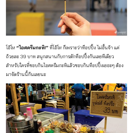
โอ้โห
“ไอศครีมกะทิ!”
ที่โอ้โห ก็เพราะว่าท็อปปิ้ง ไม่อั้นจ้า แค่
ถ้วยละ 39 บาท สนุกสนานกับการตักท็อปปิ้งกันเลยทีเดียว
สำหรับใครที่ชอบกินไอศครีมกะทิแล้วชอบกินท็อปปิ้งเยอะๆ ต้อง
มาจัดร้านนี้กันเลยนะ