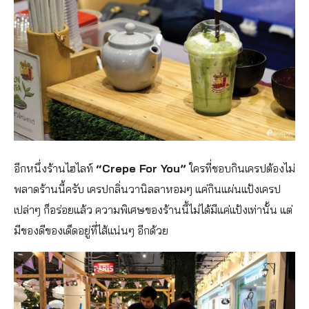
อีกหนึ่งร้านไฮไลท์
“Crepe For You”
ใครที่ชอบกินเครปต้องไม่
พลาดร้านนี้ครับ เครปกลิ่นวานิลลาหอมๆ แค่กินแผ่นแป้งเครป
เปล่าๆ ก็อร่อยแล้ว ความพิเศษของร้านนี้ไม่ได้มีแค่แป้งเท่านั้น แต่
มีของดีของเด็ดอยู่ที่ไส้แน่นๆ อีกด้วย