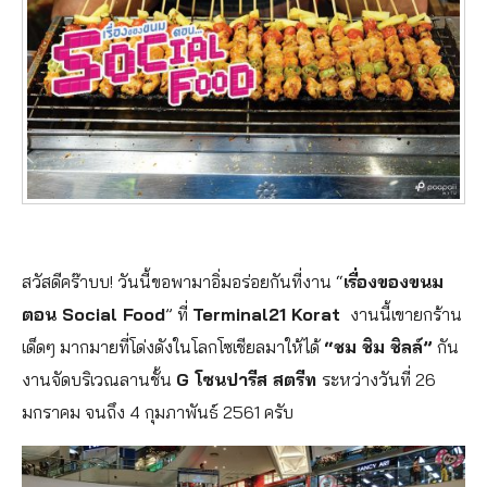
สวัสดีคร๊าบบ! วันนี้ขอพามาอิ่มอร่อยกันที่งาน “
เรื่องของขนม
ตอน Social Food
” ที่
Terminal21 Korat
งานนี้เขายกร้าน
เด็ดๆ มากมายที่โด่งดังในโลกโซเชียลมาให้ได้
“ชม ชิม ชิลล์”
กัน
งานจัดบริเวณลานชั้น
G
โซนปารีส สตรีท
ระหว่างวันที่ 26
มกราคม จนถึง 4 กุมภาพันธ์ 2561 ครับ