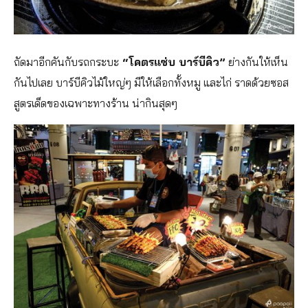
ถัดมาอีกคันกับรถกระบะ
“โคตรแซ่บ บาร์บีคิว”
ย่างกันให้เห็น
กันไปเลย บาร์บีคิวไม้ใหญ่ๆ มีให้เลือกทั้งหมู และไก่ ราดด้วยซอส
สูตรเด็ดของเฉพาะทางร้าน น่ากินสุดๆ