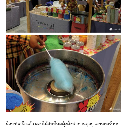
นี่งาย! เสร็จแล้ว ดอกไม้สายไหมมุ้งมิ้งน่าทานสุดๆ เลยนะครับบบ