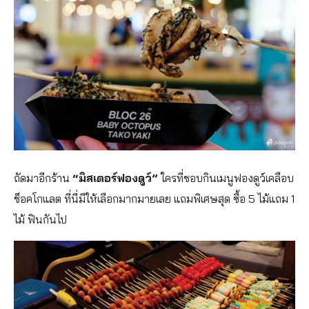
ถัดมาอีกร้าน
“มิสเตอร์ฟองดูว์”
ใครที่ชอบกินเมนูฟองดูว์เคลือบ
ช็อคโกแลต ที่นี่มีให้เลือกมากมายเลย แถมพิเศษสุด ซื้อ 5 ไม้แถม 1
ไม้ ฟินกันไป