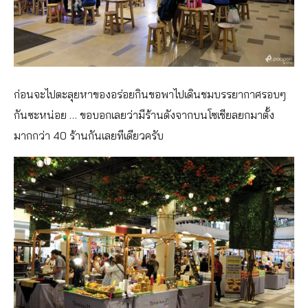
ก่อนจะไปตะลุยหาของอร่อยกินขอพาไปเดินชมบรรยากาศรอบๆ
กันซะหน่อย … ขอบอกเลยว่ามีร้านดังจากบนโซเชียลยกมาตั้ง
มากกว่า 40 ร้านกันเลยทีเดียวครับ