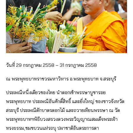
วันที่ 29 กรกฎาคม 2558 – 31 กรกฎาคม 2558
ณ พระพุทธบาทราชวรมหาวิหาร อ.พระพุทธบาท จ.สระบุรี
ประเพณีหนึ่งเดียวของไทย นำดอกเข้าพรรษาบูชารอย
พระพุทธบาท ประเพณีอันศักดิ์สิทธิ์ และยิ่งใหญ่ ของชาวจังหวัด
สระบุรี ประเพณีตักบาตรดอกไม้ และถวายเทียนพรรษา ณ วัด
พระพุทธบาทฯพิธีบวงสรวงดวงพระวิญญาณสมเด็จพระเจ้า
ทรงธรรม,ชมขบวนแห่รถบุ ปผาชาติอันตระการตา