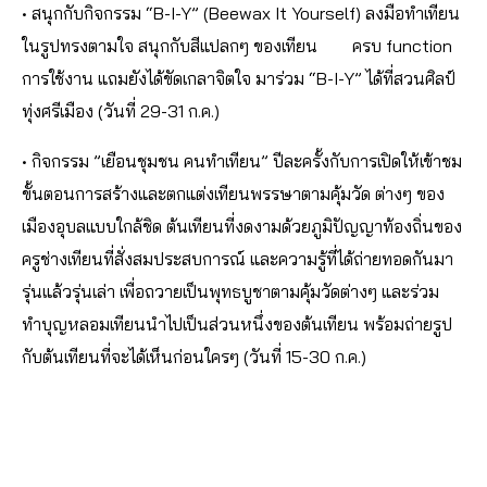
• สนุกกับกิจกรรม “B-I-Y” (Beewax It Yourself) ลงมือทำเทียน
ในรูปทรงตามใจ สนุกกับสีแปลกๆ ของเทียน ครบ function
การใช้งาน แถมยังได้ขัดเกลาจิตใจ มาร่วม “B-I-Y” ได้ที่สวนศิลป์
ทุ่งศรีเมือง (วันที่ 29-31 ก.ค.)
• กิจกรรม ”เยือนชุมชน คนทำเทียน” ปีละครั้งกับการเปิดให้เข้าชม
ขั้นตอนการสร้างและตกแต่งเทียนพรรษาตามคุ้มวัด ต่างๆ ของ
เมืองอุบลแบบใกล้ชิด ต้นเทียนที่งดงามด้วยภูมิปัญญาท้องถิ่นของ
ครูช่างเทียนที่สั่งสมประสบการณ์ และความรู้ที่ได้ถ่ายทอดกันมา
รุ่นแล้วรุ่นเล่า เพื่อถวายเป็นพุทธบูชาตามคุ้มวัดต่างๆ และร่วม
ทำบุญหลอมเทียนนำไปเป็นส่วนหนึ่งของต้นเทียน พร้อมถ่ายรูป
กับต้นเทียนที่จะได้เห็นก่อนใครๆ (วันที่ 15-30 ก.ค.)