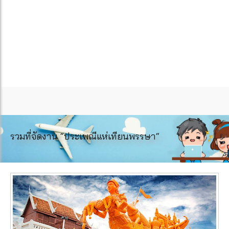
รวมที่จัดงาน “ประเพณีแห่เทียนพรรษา“