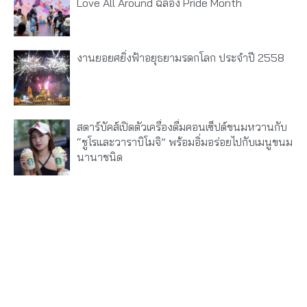
Love All Around ฉลอง Pride Month
งานยอยศยิ่งฟ้าอยุธยามรดกโลก ประจำปี 2558
สตาร์บัคส์เปิดตัวเครื่องดื่มคอนเซ็ปต์ขนมหวานกับ
“ชูโรและวาราบิโมจิ” พร้อมอิ่มอร่อยไปกับเมนูขนม
นานาชนิด