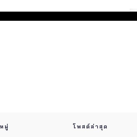
มู่
โพสต์ล่าสุด