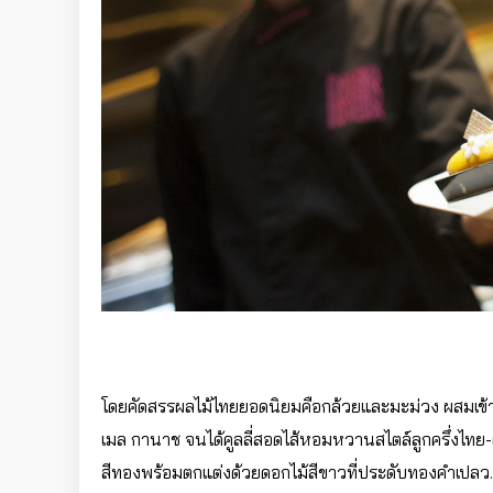
โดยคัดสรรผลไม้ไทยยอดนิยมคือกล้วยและมะม่วง ผสมเข้าก
เมล กานาช จนได้คูลลี่สอดไส้หอมหวานสไตล์ลูกครึ่งไทย
สีทองพร้อมตกแต่งด้วยดอกไม้สีขาวที่ประดับทองคำเปล