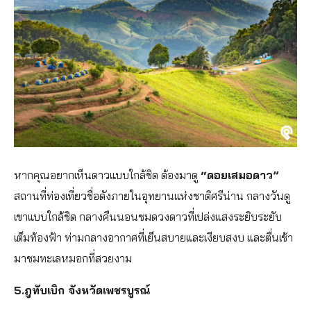
หากคุณอยากเห็นดาวแบบใกล้ชิด ต้องมาดู
“ดอยเสมอดาว”
สถานที่ท่องเที่ยวชื่อดังภายในอุทยานแห่งชาติศรีน่าน กลางวันดู
เขาแบบใกล้ชิด กลางคืนนอนชมดวงดาวที่เปล่งแสงระยิบระยับ
เต็มท้องฟ้า ท่ามกลางอากาศที่เย็นสบายและเงียบสงบ และตื่นเช้า
มาชมทะเลหมอกที่สวยงาม
5.ภูทับเบิก จังหวัดเพชรบูรณ์