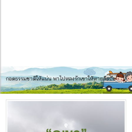
กอดธรรมชาติให้แน่น พาไปหลงรักเขาให้หายคิดถึง