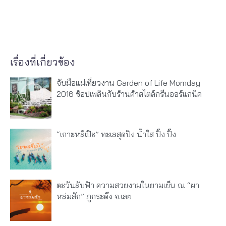
เรื่องที่เกี่ยวข้อง
จับมือแม่เที่ยวงาน Garden of Life ‪Momday‬
2016 ช้อปเพลินกับร้านค้าสไตล์กรีนออร์แกนิค
“เกาะหลีเป๊ะ” ทะเลสุดปัง น้ำใส ปิ๊ง ปิ๊ง
ตะวันลับฟ้า ความสวยงามในยามเย็น ณ “ผา
หล่มสัก” ภูกระดึง จ.เลย