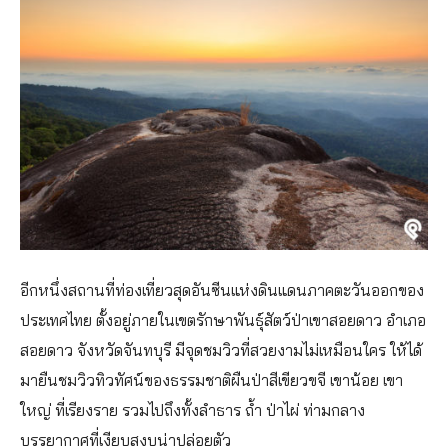
อีกหนึ่งสถานที่ท่องเที่ยวสุดอันซีนแห่งดินแดนภาคตะวันออกของ
ประเทศไทย ตั้งอยู่ภายในเขตรักษาพันธุ์สัตว์ป่าเขาสอยดาว อำเภอ
สอยดาว จังหวัดจันทบุรี มีจุดชมวิวที่สวยงามไม่เหมือนใคร ให้ได้
มายืนชมวิวทิวทัศน์ของธรรมชาติผืนป่าสีเขียวขจี เขาน้อย เขา
ใหญ่ ที่เรียงราย รวมไปถึงทั้งลำธาร ถ้ำ ป่าไผ่ ท่ามกลาง
บรรยากาศที่เงียบสงบน่าปล่อยตัว