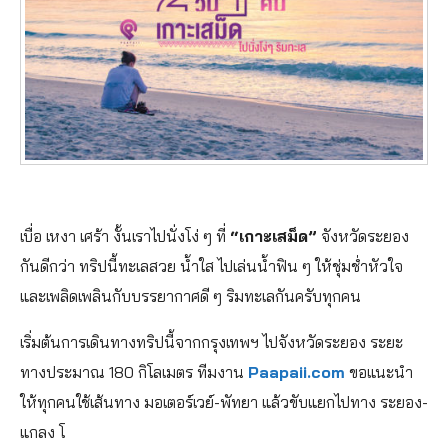
เบื่อ เหงา เศร้า งั้นเราไปนั่งโง่ ๆ ที่
“เกาะเสม็ด”
จังหวัดระยอง
กันดีกว่า ทริปนี้ทะเลสวย น้ำใส ไปเล่นน้ำฟิน ๆ ให้ชุ่มช่ำหัวใจ
และเพลิดเพลินกับบรรยากาศดี ๆ ริมทะเลกันครับทุกคน
เริ่มต้นการเดินทางทริปนี้จากกรุงเทพฯ ไปจังหวัดระยอง ระยะ
ทางประมาณ 180 กิโลเมตร ทีมงาน
Paapaii.com
ขอแนะนำ
ให้ทุกคนใช้เส้นทาง มอเตอร์เวย์-พัทยา แล้วขับแยกไปทาง ระยอง-
แกลง โ