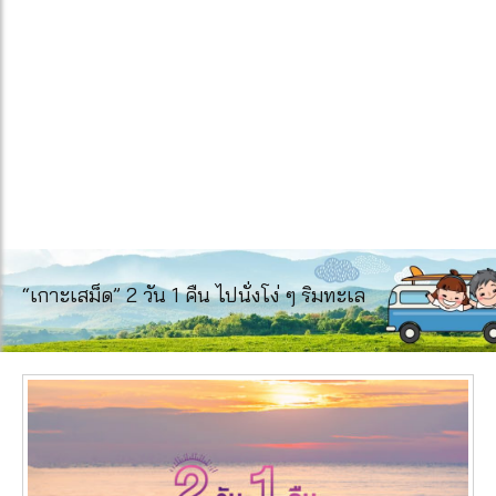
“เกาะเสม็ด” 2 วัน 1 คืน ไปนั่งโง่ ๆ ริมทะเล