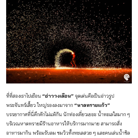
ที่ที่สองเราไปเยือน
“อ่าววงเดือน”
จุดเด่นคือเป็นอ่าวรูป
พระจันทร์เสี้ยว ใหญ่รองลงมาจาก
“หาดทรายแก้ว”
บรรยากาศที่นี่คึกคักไม่แพ้กัน นักท่องเที่ยวเยอะ น้ำทะเลใสมาก ๆ
บริเวณหาดทรายมีร้านอาหารให้บริการมากมาย สามารถสั่ง
อาหารมากิน พร้อมรับลม ชมวิวทั้งทะเลสวย ๆ และคนเล่นน้ำชิล