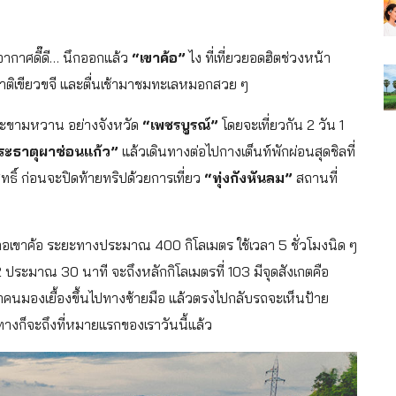
อากาศดี๊ดี… นึกออกแล้ว
“เขาค้อ”
ไง ที่เที่ยวยอดฮิตช่วงหน้า
ิเขียวขจี และตื่นเช้ามาชมทะเลหมอกสวย ๆ
ะขามหวาน อย่างจังหวัด
“เพชรบูรณ์”
โดยจะเที่ยวกัน 2 วัน 1
ระธาตุผาซ่อนแก้ว”
แล้วเดินทางต่อไปกางเต็นท์พักผ่อนสุดชิลที่
ธิ์ ก่อนจะปิดท้ายทริปด้วยการเที่ยว
“ทุ่งกังหันลม”
สถานที่
เภอเขาค้อ ระยะทางประมาณ 400 กิโลเมตร ใช้เวลา 5 ชั่วโมงนิด ๆ
ระมาณ 30 นาที จะถึงหลักกิโลเมตรที่ 103 มีจุดสังเกตคือ
คนมองเยื้องขึ้นไปทางซ้ายมือ แล้วตรงไปกลับรถจะเห็นป้าย
างก็จะถึงที่หมายแรกของเราวันนี้แล้ว