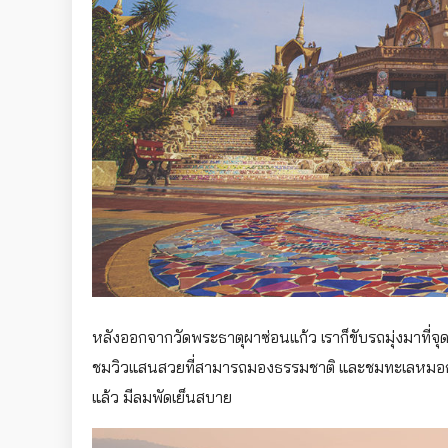
หลังออกจากวัดพระธาตุผาซ่อนแก้ว เราก็ขับรถมุ่งมาที่จุดก
ชมวิวแสนสวยที่สามารถมองธรรมชาติ และชมทะเลหมอกใ
แล้ว มีลมพัดเย็นสบาย