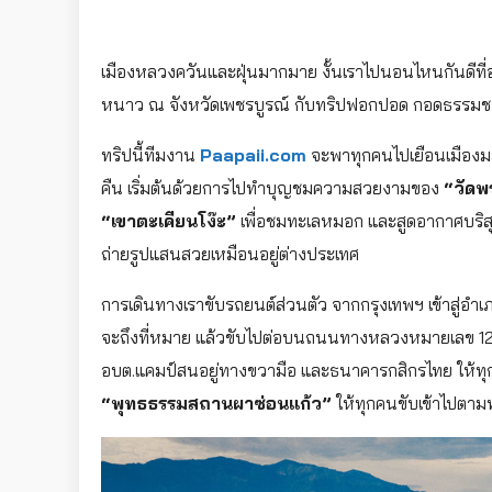
เมืองหลวงควันและฝุ่นมากมาย งั้นเราไปนอนไหนกันดีที่
หนาว ณ จังหวัดเพชรบูรณ์ กับทริปฟอกปอด กอดธรรมชาต
ทริปนี้ทีมงาน
Paapaii.com
จะพาทุกคนไปเยือนเมืองม
คืน เริ่มต้นด้วยการไปทำบุญชมความสวยงามของ
“วัดพ
“เขาตะเคียนโง๊ะ”
เพื่อชมทะเลหมอก และสูดอากาศบริสุท
ถ่ายรูปแสนสวยเหมือนอยู่ต่างประเทศ
การเดินทางเราขับรถยนต์ส่วนตัว จากกรุงเทพฯ เข้าสู่อำ
จะถึงที่หมาย แล้วขับไปต่อบนถนนทางหลวงหมายเลข 12 ป
อบต.แคมป์สนอยู่ทางขวามือ และธนาคารกสิกรไทย ให้ทุก
“พุทธธรรมสถานผาซ่อนแก้ว”
ให้ทุกคนขับเข้าไปตามท