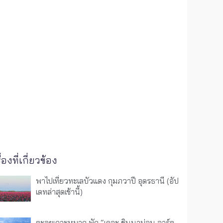
ื่องที่เกี่ยวข้อง
พาไปเที่ยวทะเลบัวแดง กุมภวาปี อุดรธานี (อัป
เดทล่าสุดเช้านี้)
ตะลุยเกาะหมาก พัก “เดอะ ชินนาม่อน อาร์ต