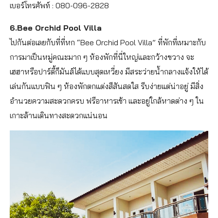
เบอร์โทรศัพท์ : 080-096-2828
6.Bee Orchid Pool Villa
ไปกันต่อเลยกับที่ที่หก “Bee Orchid Pool Villa” ที่พักที่เหมาะกับ
การมาเป็นหมู่คณะมาก ๆ ห้องพักที่นี่ใหญ่และกว้างขวาง จะ
เฮฮาหรือปาร์ตี้ก็มันส์ได้แบบสุดเหวี่ยง มีสระว่ายน้ำกลางแจ้งให้ได้
เล่นกันแบบฟิน ๆ ห้องพักตกแต่งสีสันสดใส รีบง่ายแต่น่าอยู่ มีสิ่ง
อำนวยความสะดวกครบ ฟรีอาหารเช้า และอยู่ใกล้หาดต่าง ๆ ใน
เกาะล้านเดินทางสะดวกแน่นอน