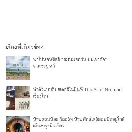
เรื่องที่เกี่ยวข้อง
พาไปนอนชิลล์ “ชมหมอกฝน บนเขาค้อ”
จ.เพชรบูรณ์
ทำตัวแบบฮิปสเตอร์ในฝันที่ The Artel Nimman
เชียงใหม่
บ้านสวนน้อย รีสอร์ท บ้านพักสไตล์ฮอบบิทอยู่ใกล้
เมืองกรุงนิดเดียว