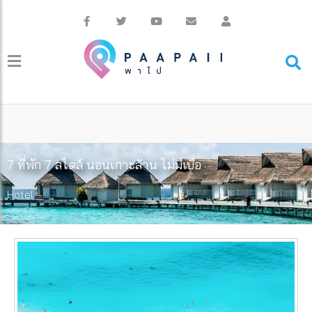
7 ที่พัก 7 สไตล์ นอนเกาะล้าน ไม่มีเบื่อ
Hotel