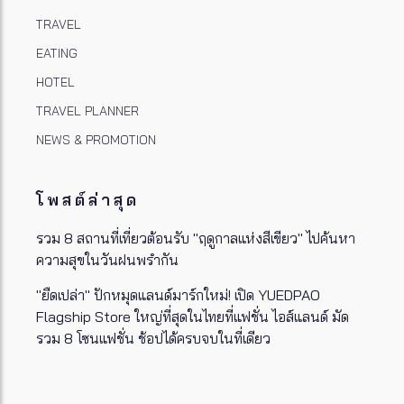
TRAVEL
EATING
HOTEL
TRAVEL PLANNER
NEWS & PROMOTION
โพสต์ล่าสุด
รวม 8 สถานที่เที่ยวต้อนรับ "ฤดูกาลแห่งสีเขียว" ไปค้นหา
ความสุขในวันฝนพรำกัน
"ยืดเปล่า" ปักหมุดแลนด์มาร์กใหม่! เปิด YUEDPAO
Flagship Store ใหญ่ที่สุดในไทยที่แฟชั่น ไอส์แลนด์ มัด
รวม 8 โซนแฟชั่น ช้อปได้ครบจบในที่เดียว