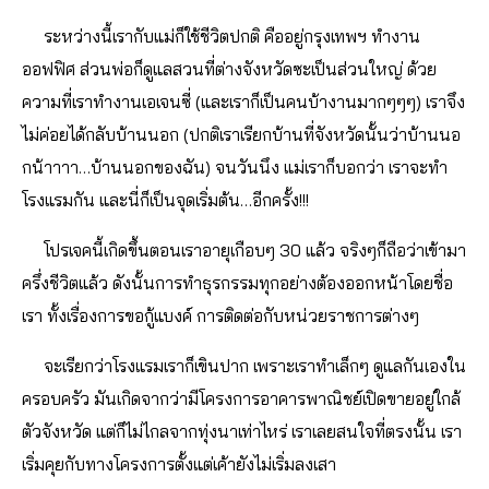
ระหว่างนี้เรากับแม่ก็ใช้ชีวิตปกติ คืออยู่กรุงเทพฯ ทำงาน
ออฟฟิศ ส่วนพ่อก็ดูแลสวนที่ต่างจังหวัดซะเป็นส่วนใหญ่ ด้วย
ความที่เราทำงานเอเจนซี่ (และเราก็เป็นคนบ้างานมากๆๆๆ) เราจึง
ไม่ค่อยได้กลับบ้านนอก (ปกติเราเรียกบ้านที่จังหวัดนั้นว่าบ้านนอ
กน้าาาา…บ้านนอกของฉัน) จนวันนึง แม่เราก็บอกว่า เราจะทำ
โรงแรมกัน และนี่ก็เป็นจุดเริ่มต้น…อีกครั้ง!!!
โปรเจคนี้เกิดขึ้นตอนเราอายุเกือบๆ 30 แล้ว จริงๆก็ถือว่าเข้ามา
ครึ่งชีวิตแล้ว ดังนั้นการทำธุรกรรมทุกอย่างต้องออกหน้าโดยชื่อ
เรา ทั้งเรื่องการขอกู้แบงค์ การติดต่อกับหน่วยราชการต่างๆ
จะเรียกว่าโรงแรมเราก็เขินปาก เพราะเราทำเล็กๆ ดูแลกันเองใน
ครอบครัว มันเกิดจากว่ามีโครงการอาคารพาณิชย์เปิดขายอยู่ใกล้
ตัวจังหวัด แต่ก็ไม่ไกลจากทุ่งนาเท่าไหร่ เราเลยสนใจที่ตรงนั้น เรา
เริ่มคุยกับทางโครงการตั้งแต่เค้ายังไม่เริ่มลงเสา