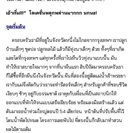
เอ้าเริ่ม!!!” โลเคชั่นพลุกพล่านมากกก นกนะ!
จุดเริ่มต้น
ครอบครัวเรามีที่อยู่ในจังหวัดหนึ่งไม่ไกลจากกรุงเทพฯ เราปลูก
บ้านเล็กๆ ขุดบ่อ ปลูกผลไม้ แล้วก็มีทุ่งนาเล็กๆ ด้วย ทั้งๆที่เราเกิด
และโตที่กรุงเทพฯ แต่ทุกครั้งที่เราไปเห็นวิวทุ่งนาแบบนั้น มัน
ทำให้เราสบายใจมากๆ จากที่นาผืนแรก สิบปีถัดมาครอบครัวเรา
ก็ได้ซื้อที่อีกผืนนึงในจังหวัดนั้น ผืนที่สองนี้อยู่ติดแม่น้ำเจ้าพระยา
เรากับแม่จึงคิดกันว่าเราจะทำรีสอร์ทเล็กๆ สำหรับลูกค้าที่ชอบชีวิต
เงียบๆ ช้าๆ อยู่กับธรรมชาติ เราคุยกับเพื่อนที่เป็นสถาปนิกให้
ออกแบบที่พักให้จนแบบเสร็จเรียบร้อย พร้อมลงมือสร้างแล้ว แต่
ดันมาเจอน้ำท่วมใหญ่ตอนปี 54 เสียก่อน หน้าดินที่ปรับพื้นที่ไว้
โดนน้ำพัดไปหมด โครงการเลยพับไป ที่ตรงนั้นก็กลับมาทำสวน
ผลไม้ตามเดิม