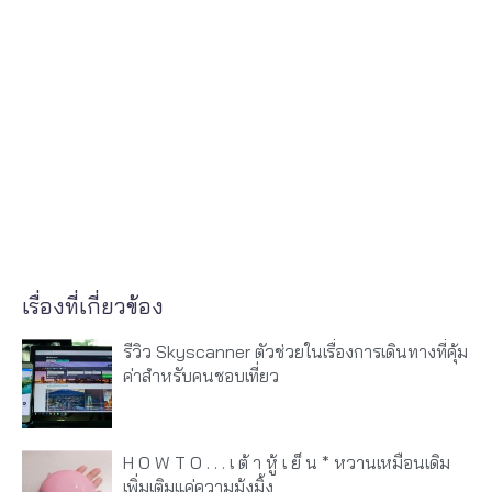
เรื่องที่เกี่ยวข้อง
รีวิว Skyscanner ตัวช่วยในเรื่องการเดินทางที่คุ้ม
ค่าสำหรับคนชอบเที่ยว
H O W T O . . . เ ต้ า หู้ เ ย็ น * หวานเหมือนเดิม
เพิ่มเติมแค่ความมุ้งมิ้ง