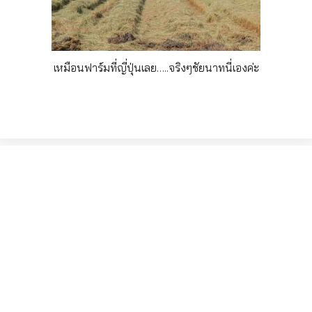
เหมือนฟาร์มที่ญี่ปุ่นเลย…..จริงๆชัยนาทนี่เองค่ะ