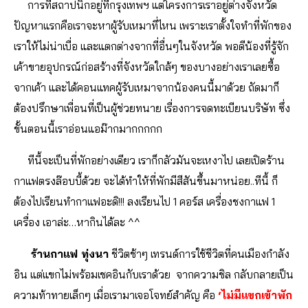
การที่สถาปนิกอยู่ที่กรุงเทพฯ แต่โครงการเราอยู่ต่างจังหวัด
ปัญหาแรกคือเราจะหาผู้รับเหมาที่ไหน เพราะเราตั้งใจทำที่พักของ
เราให้ไม่น่าเบื่อ และแตกต่างจากที่อื่นๆในจังหวัด พอดีน้องที่รู้จัก
เค้าขายอุปกรณ์ก่อสร้างที่จังหวัดใกล้ๆ ของบางอย่างเราเลยซื้อ
จากเค้า และได้คอนแทคผู้รับเหมาจากน้องคนนี้มาด้วย
ถัดมาก็
ต้องปรึกษาเพื่อนที่เป็นผู้ช่วยทนาย เรื่องการจดทะเบียนบริษัท ซึ่ง
ขั้นตอนนี้เราอ่อนแอม๊ากมากกกกก
ทีนี้จะเป็นที่พักอย่างเดียว เราก็กลัวมันจะเหงาไป เลยเปิดร้าน
กาแฟตรงล๊อบบี้ด้วย จะได้ทำให้ที่พักมีสีสันขึ้นมาหน่อย..ทีนี้ ก็
ต้องไปเรียนทำกาแฟอะดิ!!! ลงเรียนไป 1 คอร์ส เครื่องชงกาแฟ 1
เครื่อง เอาล่ะ…หากินได้ละ ^^
ร้านกาแฟ ทุ่งนา
ชีวิตช้าๆ เทรนด์การใช้ชีวิตที่คนเมืองกำลัง
อิน แต่แขกไม่พร้อมเชคอินกับเราด้วย จากความชิล กลับกลายเป็น
ความท้าทายเล็กๆ เมื่อเรามาเจอโจทย์สำคัญ คือ
‘ไม่มีแขกเข้าพัก