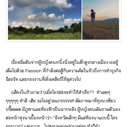
เรื่องเริ่มต้นจากผู้หญิงคนหนึ่งนั่งอยู่ในตึกสูงกลางเมือง เธอผู้
เต็มไปด้วย Passion ที่กำลังต่อสู้กับความคิดในหัวถึงการทำธุรกิจ
รีสอร์ท และกองงานที่เพิ่งเคลียร์ให้ลุล่วงไป
(เสียงในหัวถามว่า)เมื่อไหร่ล่ะจะทำให้สำเร็จ?? ทำเลยๆ
ๆๆๆๆๆ ทำสิ เฮ้ย รอไรอยู่วะแกรรรรร!!! ตัดภาพมาที่ทุ่งนาเขียว
ปรี๊ดดดด มีภูเขาและท้องฟ้าเป็นฉากหลัง ผู้หญิงคนเดิมถามตัวเอง
ต่อหน้าทุ่งนาเบื้องหน้าว่า “จังหวัดเล็กๆ มีแต่ท้องนาแบบนี้ ใคร
จะมาวะ? แต่เอาวะ… ไม่ชอบพลุกพล่านอยู่ละ ทำก็ทำ