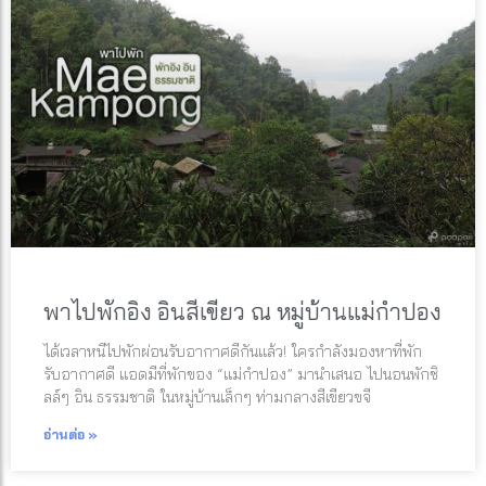
พาไปพักอิง อินสีเขียว ณ หมู่บ้านแม่กำปอง
ได้เวลาหนีไปพักผ่อนรับอากาศดีกันแล้ว! ใครกำลังมองหาที่พัก
รับอากาศดี แอดมีที่พักของ “แม่กำปอง” มานำเสนอ ไปนอนพักชิ
ลล์ๆ อิน ธรรมชาติ ในหมู่บ้านเล็กๆ ท่ามกลางสีเขียวขจี
อ่านต่อ »