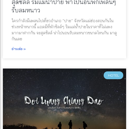
สุดชิลล์ ริมแม่น้ำปาย พาไปนอนพักเพลินๆ
รับลมหนาว
ใครกำลังมีแพลนไปเที่ยวอำเภอ “ปาย” จังหวัดแม่ฮ่องสอนกันใน
ช่วงหน้าหนาวนี้ แอดมีที่พักชิลล์ๆ ริมแม่น้ำปายในราคาที่ไม่แพง
มากมาฝากกัน จะสุดชิลล์ น่าไปนอนรับลมหนาวขนาดไหนกัน มาดู
กันเลย
อ่านต่อ »
HOTEL