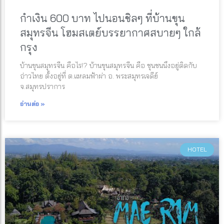
กำเงิน 600 บาท ไปนอนชิลๆ ที่บ้านขุน
สมุทรจีน โฮมสเตย์บรรยากาศสบายๆ ใกล้
กรุง
บ้านขุนสมุทรจีน คือไร!? บ้านขุนสมุทรจีน คือ ชุนชนนึงอยู่ติดกับ
อ่าวไทย ตั้งอยู่ที่ ต.แหลมฟ้าผ่า อ. พระสมุทรเจดีย์
จ.สมุทรปราการ
อ่านต่อ »
HOTEL