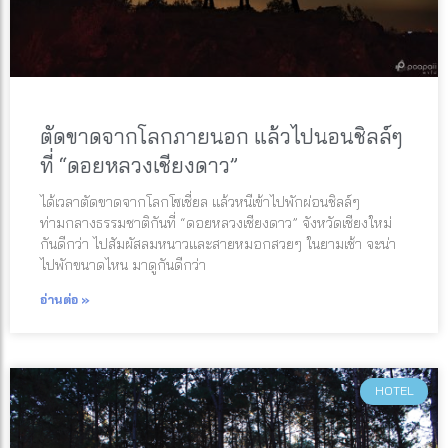
ตัดขาดจากโลกภายนอก แล้วไปนอนชิลล์ๆ
ที่ “ดอยหลวงเชียงดาว”
ได้เวลาตัดขาดจากโลกโซเชี่ยล แล้วหนีเข้าไปพักผ่อนชิลล์ๆ
ท่ามกลางธรรมชาติกันที่ “ดอยหลวงเชียงดาว” จังหวัดเชียงใหม่
กันดีกว่า ไปสัมผัสลมหนาวและสายหมอกสวยๆ ในยามเช้า จะน่า
ไปพักขนาดไหน มาดูกันดีกว่า
อ่านต่อ »
HOTEL