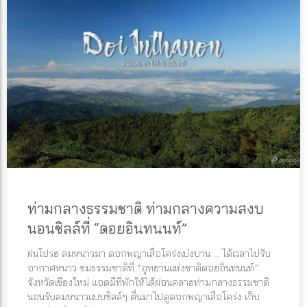
ท่ามกลางธรรมชาติ ท่ามกลางความสงบ
นอนชิลล์ที่ “ดอยอินทนนท์”
ฝนโปรย ลมหนาวมา ดอกพญาเสือโคร่งเบ่งบาน … ได้เวลาไปรับ
อากาศหนาว ชมธรรมชาติที่ “อุทยานแห่งชาติดอยอินทนนท์”
จังหวัดเชียงใหม่ แอดมีที่พักให้ได้ผ่อนคลายท่ามกลางธรรมชาติ
นอนรับลมหนาวแบบชิลล์ๆ ตื่นมาไปดูดอกพญาเสือโคร่ง เก็บ