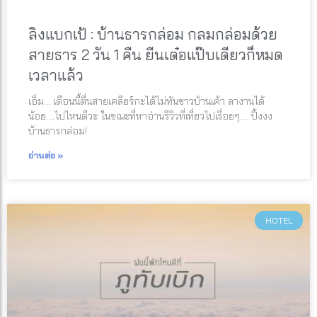
ลิงแบกเป้ : บ้านธารกล่อม กลมกล่อมด้วย
สายธาร 2 วัน 1 คืน ยืนเด๋อแป๊บเดียวก็หมด
เวลาแล้ว
เอิ่ม… เดือนนี้ตื่นสายเคลียร์กะได้ไม่ทันชาวบ้านเค้า ลางานได้
น้อย….ไปไหนดีวะ ในขณะที่หาอ่านรีวิวที่เที่ยวไปเรื่อยๆ…. ปิ้งงง
บ้านธารกล่อม!
อ่านต่อ »
HOTEL