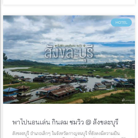
HOTEL
พาไปนอนเล่น กินลม ชมวิว @ สังขละบุรี
สังขละบุรี อำเภอเล็กๆ ในจังหวัดกาญจนบุรี ที่ยังคงมีความเป็น