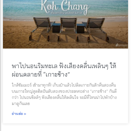
พาไปนอนริมทะเล ฟังเสียงคลื่นเพลินๆ ให้
ผ่อนคลายที่ “เกาะช้าง”
ใกล้ซัมเมอร์ เข้ามาทุกที! เก็บเป๋าแล้วไปติดเกาะกันสักคืนสองคืน
บนเกาะใหญ่สุดฮิตอันดับสองของประเทศอย่าง “เกาะช้าง” กันดี
กว่า ไปนอนชิลล์ๆ ฟังเสียงคลื่นให้เพลินใจ จะมีที่ไหนน่าไปพักบ้าง
มาดูกันเลย
อ่านต่อ »