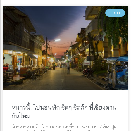
HOTEL
หนาวนี้! ไปนอนพัก ชิคๆ ชิลล์ๆ ที่เชียงคาน
กันไหม
เข้าหน้าหนาวแล้ว! ใครกำลังมองหาที่พักผ่อน รับอากาศเย็นๆ สูด