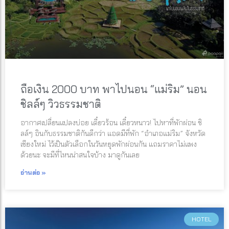
ถือเงิน 2000 บาท พาไปนอน “แม่ริม” นอน
ชิลล์ๆ วิวธรรมชาติ
อากาศเปลี่ยนแปลงบ่อย เดี๋ยวร้อน เดี๋ยวหนาว! ไปหาที่พักผ่อน ชิ
ลล์ๆ อินกับธรรมชาติกันดีกว่า แอดมีที่พัก “อำเภอแม่ริม” จังหวัด
เชียงใหม่ ไว้เป็นตัวเลือกในวันหยุดพักผ่อนกัน แถมราคาไม่แพง
ด้วยนะ จะมีที่ไหนน่าสนใจบ้าง มาดูกันเลย
อ่านต่อ »
HOTEL