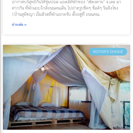
อากาศบริสุทธิ์กันให้ชุ่มปอด แอดมีที่พักของ “เชียงคาน” จ.เลย มา
ฝากกัน ที่พักแบบใกล้ถนนคนเดิน ไปถ่ายรูปชิคๆ ชิลล์ๆ ริมฝั่งโขง
1.บ้านสุพิชญา เริ่มด้วยที่พักแรกครับ ตั้งอยู่ที่ ถนนคนเ
อ่านต่อ »
EDITOR’S CHOICE