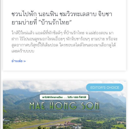
ชวนไปพัก นอนฟิน ชมวิวทะเลสาบ จิบชา
ยามบ่ายที่ “บ้านรักไทย”
ใกล้ปีใหม่แล้ว แอดมีที่พักชิลล์ๆ ที่บ้านรักไทย จ.แม่ฮ่องสอน มา
ฝาก ไว้ไปนอนดูหมอกไหลเอื่อยๆ พักจิบชาร้อนๆ ยามบ่าย หรือจะ
สูดอากาศบริสุทธิ์ให้เต็มปอด ใครชอบสไตล์ไหนลองมาเลือกดูได้
เลยคร้าบบบบ
อ่านต่อ »
EDITOR’S CHOICE