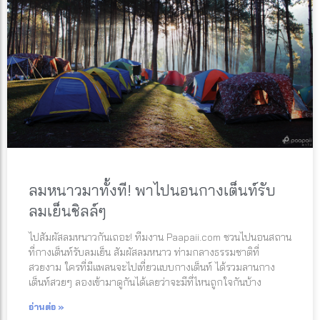
ลมหนาวมาทั้งที! พาไปนอนกางเต็นท์รับ
ลมเย็นชิลล์ๆ
ไปสัมผัสลมหนาวกันเถอะ! ทีมงาน Paapaii.com ชวนไปนอนสถาน
ที่กางเต็นท์รับลมเย็น สัมผัสลมหนาว ท่ามกลางธรรมชาติที่
สวยงาม ใครที่มีแพลนจะไปเที่ยวแบบกางเต็นท์ ได้รวมลานกาง
เต็นท์สวยๆ ลองเข้ามาดูกันได้เลยว่าจะมีที่ไหนถูกใจกันบ้าง
อ่านต่อ »