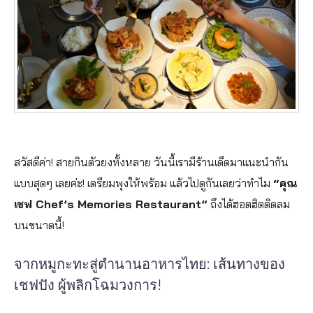
สวัสดีค่า! สายกินตัวยงทั้งหลาย วันนี้เรามีร้านเด็ดมาแนะนำกัน
แบบสุดๆ เลยค่ะ! เตรียมพุงให้พร้อม แล้วไปดูกันเลยว่าทำไม
“คุณ
เชฟ Chef’s Memories Restaurant”
ถึงได้ฮอตฮิตติดลม
บนขนาดนี้!
จากหมูกะทะสู่ตำนานอาหารไทย: เส้นทางของ
เชฟปัง ผู้พลิกโฉมวงการ!