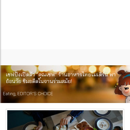
เชฟปังเปิดตัว “คุณเชฟ” ร้านอาหารไทยโมเดิร์น พา
ย้อนวัย ชิมอดีตในจานร่วมสมัย!
Eating
,
EDITOR’S CHOICE