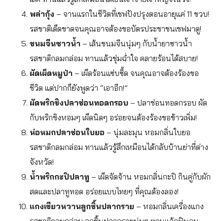
พล่ากุ้ง
– จานแรกในชีวิตที่เชฟปังปรุงตอนอายุแค่ 11 ขวบ!
รสชาติเด็ดขาดจนคุณอาจต้องขอบัตรประชาชนเชฟมาดู!
ขนมจีนซาวน้ำ
– เส้นขนมจีนนุ่มๆ กับน้ำยาซาวน้ำ
รสชาติกลมกล่อม ทานแล้วชุ่มฉ่ำใจ คลายร้อนได้สบาย!
ผัดเผ็ดหมูป่า
– เผ็ดร้อนแซ่บซี้ด จนคุณอาจต้องร้องขอ
ชีวิต แต่ปากก็ยังพูดว่า “เอาอีก!”
ผัดพริกขิงปลาช่อนทอดกรอบ
– ปลาช่อนทอดกรอบ ผัด
กับพริกขิงหอมๆ เผ็ดนิดๆ อร่อยจนต้องร้องขอข้าวเพิ่ม!
ห่อหมกปลาช่อนใบยอ
– นุ่มละมุน หอมกลิ่นใบยอ
รสชาติกลมกล่อม ทานแล้วรู้สึกเหมือนได้กลับบ้านย่าที่ต่าง
จังหวัด!
น้ำพริกกะปิปลาทู
– เผ็ดจัดจ้าน หอมกลิ่นกะปิ กินคู่กับผัก
สดและปลาทูทอด อร่อยแบบไทยๆ ที่คุณต้องลอง!
แกงเขียวหวานลูกชิ้นปลากราย
– หอมกลิ่นเครื่องแกง