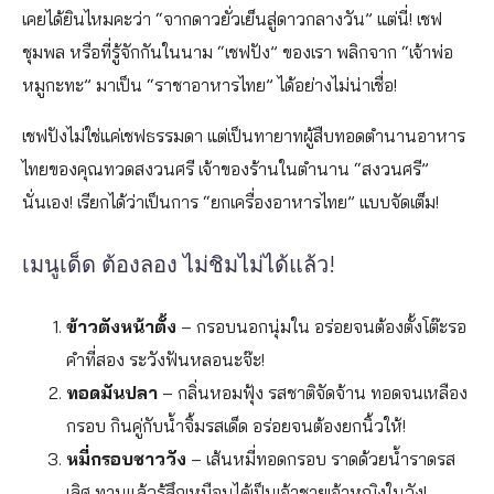
เคยได้ยินไหมคะว่า “จากดาวยั่วเย็นสู่ดาวกลางวัน” แต่นี่! เชฟ
ชุมพล หรือที่รู้จักกันในนาม “เชฟปัง” ของเรา พลิกจาก “เจ้าพ่อ
หมูกะทะ” มาเป็น “ราชาอาหารไทย” ได้อย่างไม่น่าเชื่อ!
เชฟปังไม่ใช่แค่เชฟธรรมดา แต่เป็นทายาทผู้สืบทอดตำนานอาหาร
ไทยของคุณทวดสงวนศรี เจ้าของร้านในตำนาน “สงวนศรี”
นั่นเอง! เรียกได้ว่าเป็นการ “ยกเครื่องอาหารไทย” แบบจัดเต็ม!
เมนูเด็ด ต้องลอง ไม่ชิมไม่ได้แล้ว!
ข้าวตังหน้าตั้ง
– กรอบนอกนุ่มใน อร่อยจนต้องตั้งโต๊ะรอ
คำที่สอง ระวังฟันหลอนะจ๊ะ!
ทอดมันปลา
– กลิ่นหอมฟุ้ง รสชาติจัดจ้าน ทอดจนเหลือง
กรอบ กินคู่กับน้ำจิ้มรสเด็ด อร่อยจนต้องยกนิ้วให้!
หมี่กรอบชาววัง
– เส้นหมี่ทอดกรอบ ราดด้วยน้ำราดรส
เลิศ ทานแล้วรู้สึกเหมือนได้เป็นเจ้าชายเจ้าหญิงในวัง!