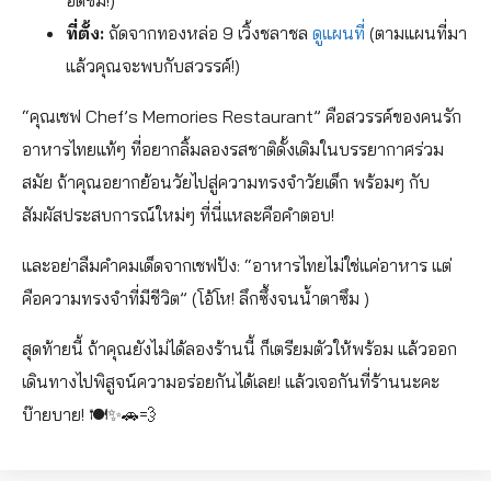
ที่ตั้ง:
ถัดจากทองหล่อ 9 เวิ้งชลาชล
ดูแผนที่
(ตามแผนที่มา
แล้วคุณจะพบกับสวรรค์!)
“คุณเชฟ Chef’s Memories Restaurant” คือสวรรค์ของคนรัก
อาหารไทยแท้ๆ ที่อยากลิ้มลองรสชาติดั้งเดิมในบรรยากาศร่วม
สมัย ถ้าคุณอยากย้อนวัยไปสู่ความทรงจำวัยเด็ก พร้อมๆ กับ
สัมผัสประสบการณ์ใหม่ๆ ที่นี่แหละคือคำตอบ!
และอย่าลืมคำคมเด็ดจากเชฟปัง: “อาหารไทยไม่ใช่แค่อาหาร แต่
คือความทรงจำที่มีชีวิต” (โอ้โห! ลึกซึ้งจนน้ำตาซึม )
สุดท้ายนี้ ถ้าคุณยังไม่ได้ลองร้านนี้ ก็เตรียมตัวให้พร้อม แล้วออก
เดินทางไปพิสูจน์ความอร่อยกันได้เลย! แล้วเจอกันที่ร้านนะคะ
บ๊ายบาย! 🍽️✨🚗💨