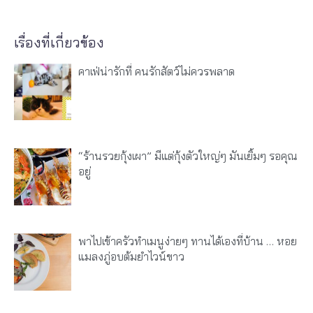
เรื่องที่เกี่ยวข้อง
คาเฟ่น่ารักที่ คนรักสัตว์ไม่ควรพลาด
“ร้านรวยกุ้งเผา” มีแต่กุ้งตัวใหญ่ๆ มันเยิ้มๆ รอคุณ
อยู่
พาไปเข้าครัวทำเมนูง่ายๆ ทานได้เองที่บ้าน … หอย
แมลงภู่อบต้มยำไวน์ขาว