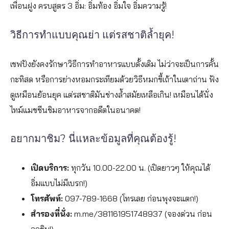
เพื่อนฝูง ครบสูตร 3 อิ่ม: อิ่มท้อง อิ่มใจ อิ่มความรู้!
วิธีการทำแบบคุณย่า แต่รสชาติล้ำยุค!
เชฟปังยังคงรักษาวิธีการทำอาหารแบบดั้งเดิม ไม่ว่าจะเป็นการคั้น
กะทิสด หรือการย่างหอมกระเทียมด้วยวิธีหมกขี้เถ้าในเตาถ่าน ฟัง
ดูเหมือนย้อนยุค แต่รสชาติมันช่างล้ำสมัยเหลือเกิน! เหมือนได้นั่ง
ไทม์แมชชีนชิมอาหารจากอดีตในอนาคต!
อยากมาชิม? นี่แหละข้อมูลที่คุณต้องรู้!
เปิดบริการ:
ทุกวัน 10.00-22.00 น. (เปิดยาวๆ ให้คุณได้
อิ่มแบบไม่มีเบรก!)
โทรศัพท์:
097-789-1668 (โทรเลย ก่อนพุงจะแตก!)
สำรองที่นั่ง:
m.me/381161951748937 (จองด่วน ก่อน
อดชิม!)