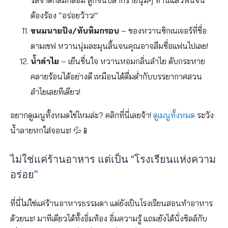
รสชาติกลมกล่อม ลูกชิ้นปลากรายนุ่มๆ ทานแล้วฟินจน
ต้องร้อง “อร่อยว้าว!”
ขนมนายปัง/ทับทิมกรอบ
– ของหวานซิกเนเจอร์ที่ชื่อ
ตามเชฟ หวานนุ่มละมุนลิ้นจนคุณอาจลืมชื่อแฟนไปเลย!
น้ำลำไย
– เย็นชื่นใจ หวานหอมกลิ่นลำไย ดับกระหาย
คลายร้อนได้อย่างดี เหมือนได้ดื่มด่ำกับบรรยากาศสวน
ลำไยเลยทีเดียว!
อยากดูเมนูทั้งหมดใช่ไหมล่ะ? คลิกที่นี่เลยจ้า!
ดูเมนูทั้งหมด
ระวัง
น้ำลายหกใส่จอนะ! 💦📱
ไม่ใช่แค่ร้านอาหาร แต่เป็น “โรงเรียนแห่งความ
อร่อย”
ที่นี่ไม่ใช่แค่ร้านอาหารธรรมดา แต่ยังเป็นโรงเรียนสอนทำอาหาร
ด้วยนะ! มาทีเดียวได้ทั้งอิ่มท้อง อิ่มความรู้ แถมยังได้นั่งชิลล์กับ