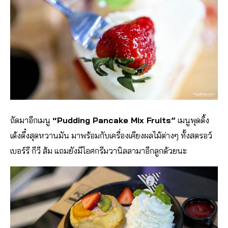
ถัดมาอีกเมนู
“Pudding Pancake Mix Fruits”
เมนูพุดดิ้ง
เด้งดึ๋งสุดหวานมัน มาพร้อมกับเครื่องเคียงผลไม้ต่างๆ ทั้งสตรอว์
เบอร์รี กีวี ส้ม แถมยังมีไอศกรีมวานิลลามาอีกลูกด้วยนะ