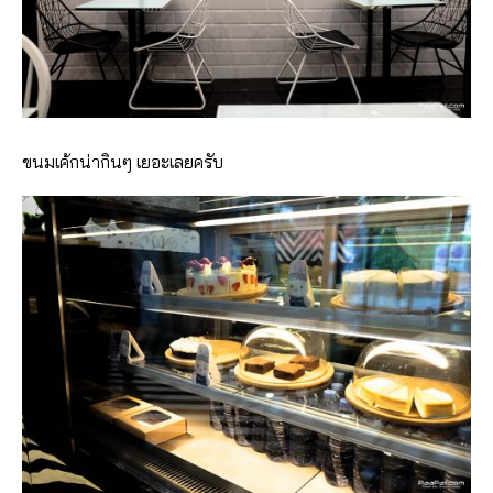
ขนมเค้กน่ากินๆ เยอะเลยครับ