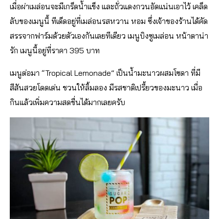
เมื่อผ่าเมล่อนจะมีเกร็ดน้ำแข็ง และถั่วแดงกวนอัดแน่นเอาไว้ เคล็ด
ลับของเมนูนี้ ทีเด็ดอยู่ที่เมล่อนรสหวาน หอม ซึ่งเจ้าของร้านได้คัด
สรรจากฟาร์มด้วยตัวเองกันเลยทีเดียว เมนูบิงซูเมล่อน หน้าตาน่า
รัก เมนูนี้อยู่ที่ราคา 395 บาท
เมนูต่อมา “Tropical Lemonade” เป็นน้ำมะนาวผสมโซดา ที่มี
สีสันสวยโดดเด่น ชวนให้ลิ้มลอง มีรสชาติเปรี้ยวของมะนาว เมื่อ
กินแล้วเพิ่มความสดชื่นได้มากเลยครับ