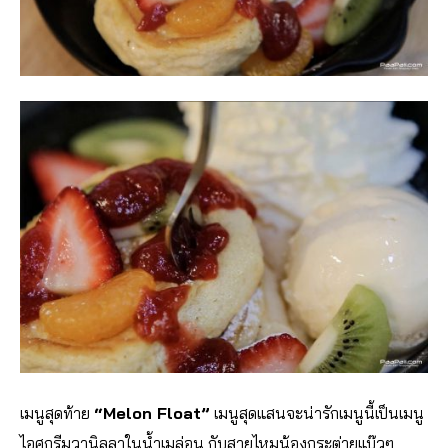
เมนูสุดท้าย
“Melon Float”
เมนูสุดแสนจะน่ารักเมนูนี้เป็นเมนู
ไอศกรีมวานิลลาในน้ำเมล่อน กับสายไหมน้องกระต่ายแบ๊วๆ