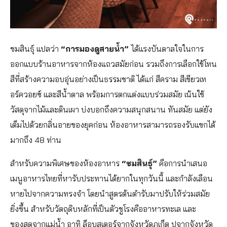
ชมสินธุ์ แปลว่า
“การมองดูสายน้ำ”
ได้แรงบันดาลใจในการ
ออกแบบร้านอาหารจากห้องแถวสมัยก่อน รวมถึงการเลือกใช้โทน
สีที่สร้างความอบอุ่นอย่างเป็นธรรมชาติ ได้แก่ สีคราม สีเขียวเท
อร์ควอยซ์ และสีน้ำตาล พร้อมการตกแต่งแบบร่วมสมัย เน้นใช้
วัสดุจากไม้และดินเผา บ่งบอกถึงความสนุกสนาน ทันสมัย แต่ยัง
เต็มไปด้วยกลิ่นอายของยุคก่อน ห้องอาหารสามารถรองรับแขกได้
มากถึง 48 ท่าน
สำหรับความพิเศษของห้องอาหาร
“ชมสินธุ์”
คือการนำเสนอ
เมนูอาหารไทยที่หารับประทานได้ยากในทุกวันนี้ และกำลังเลือน
หายไปจากความทรงจำ โดยนำสูตรต้นตำรับมาปรับให้ร่วมสมัย
ยิ่งขึ้น สำหรับวัตถุดิบหลักที่เป็นตัวชูโรงคืออาหารทะเล และ
ของสดจากแม่น้ำ อาทิ ล็อบสเตอร์จากจังหวัดภูเก็ต ปูจากจังหวัด