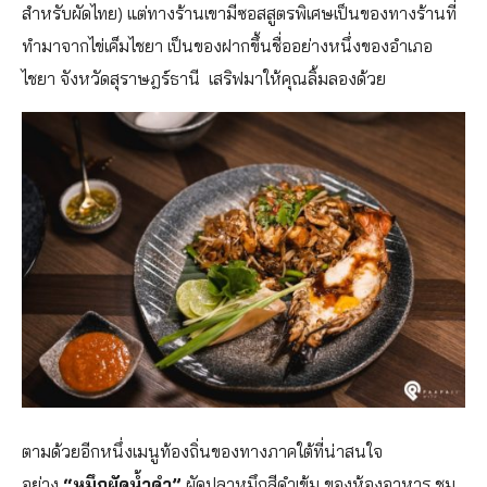
สำหรับผัดไทย) แต่ทางร้านเขามีซอสสูตรพิเศษเป็นของทางร้านที่
ทำมาจากไข่เค็มไชยา เป็นของฝากขึ้นชื่ออย่างหนึ่งของอำเภอ
ไชยา จังหวัดสุราษฎร์ธานี เสริฟมาให้คุณลิ้มลองด้วย
ตามด้วยอีกหนึ่งเมนูท้องถิ่นของทางภาคใต้ที่น่าสนใจ
อย่าง
“หมึกผัดน้ำดำ”
ผัดปลาหมึกสีดำเข้ม ของห้องอาหาร ชม