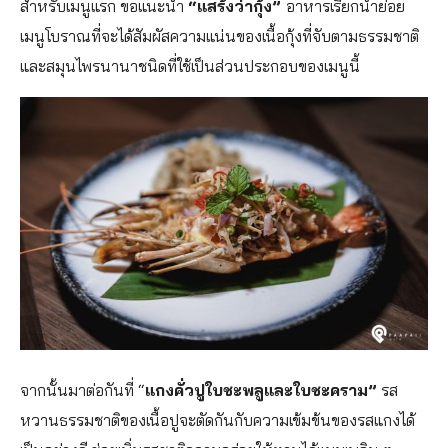
สำหรับเมนูแรก ขอแนะนำ
“แสร้งว่ากุ้ง”
อาหารเรียกน้ำย่อย
เมนูโบราณที่จะได้สัมผัสความแน่นของเนื้อกุ้งที่จับตามธรรมชาติ
และสมุนไพรนานาชนิดที่ใช้เป็นส่วนประกอบของเมนูนี้
จากนั้นมาต่อกันที่ “
แกงคั่วปูใบชะพลูและใบชะคราม”
รส
หวานธรรมชาติของเนื้อปูจะตัดกันกับความเข้มข้นของรสแกงได้