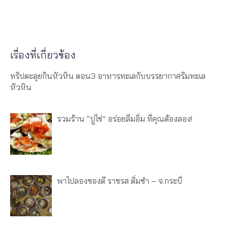
เรื่องที่เกี่ยวข้อง
ทริปตะลุยกินหัวหิน ตอน3 อาหารทะเลกับบรรยากาศริมทะเล
หัวหิน
รวมร้าน “ปูไข่” อร่อยลืมอิ่ม ที่คุณต้องลอง!
พาไปลองของดี ราชรส ติ่มซำ – จ.กระบี่