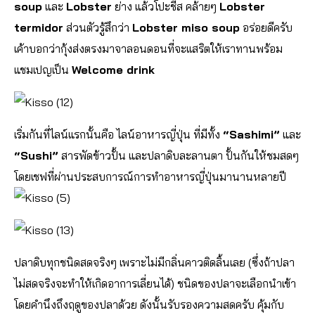
soup
และ
Lobster
ย่าง แล้วโปะชีส คล้ายๆ
Lobster
termidor
ส่วนตัวรู้สึกว่า
Lobster miso soup
อร่อยดีครับ
เค้าบอกว่ากุ้งส่งตรงมาจาลอนดอนที่จะเเสริตให้เราทานพร้อม
แชมเปญเป็น
Welcome drink
เริ่มกันที่ไลน์แรกนั้นคือ ไลน์อาหารญี่ปุ่น ที่มีทั้ง
“Sashimi”
และ
“Sushi”
สารพัดข้าวปั้น และปลาดิบละลานตา ปั้นกันให้ชมสดๆ
โดยเชฟที่ผ่านประสบการณ์การทำอาหารญี่ปุ่นมานานหลายปี
ปลาดิบทุกชนิดสดจริงๆ เพราะไม่มีกลิ่นคาวติดลิ้นเลย (ซึ่งถ้าปลา
ไม่สดจริงจะทำให้เกิดอาการเลี่ยนได้) ชนิดของปลาจะเลือกนำเข้า
โดยคำนึงถึงฤดูของปลาด้วย ดังนั้นรับรองความสดครับ คุ้มกับ