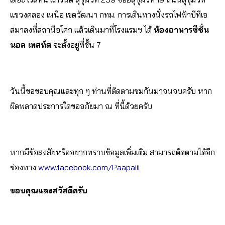
แขวงคลอง เหนือ เขตวัฒนา กทม. การเดินทางนั่งรถไฟฟ้าบีทีเอ
สมาลงที่สถานีอโศก แล้วเดินมาที่โรงแรมฯ ได้
ห้องอาหารซีซั่น
นอล เทสท์ส
จะตั้งอยู่ที่ชั้น 7
วันนี้ขอขอบคุณและทุก ๆ ท่านที่ติดตามชมกันมาจนจบครับ หาก
ผิดพลาดประการใดขออภัยมา ณ ที่นี้ด้วยครับ
หากมีข้อสงสัยหรืออยากทราบข้อมูลเพิ่มเติม สามารถติดตามได้อีก
ช่องทาง
www.facebook.com/Paapaiii
ขอบคุณและสวัสดีครับ