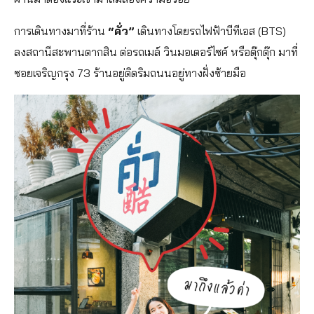
การเดินทางมาที่ร้าน
“คั่ว”
เดินทางโดยรถไฟฟ้าบีทีเอส (BTS)
ลงสถานีสะพานตากสิน ต่อรถเมล์ วินมอเตอร์ไซค์ หรือตุ๊กตุ๊ก มาที่
ซอยเจริญกรุง 73 ร้านอยู่ติดริมถนนอยู่ทางฝั่งซ้ายมือ