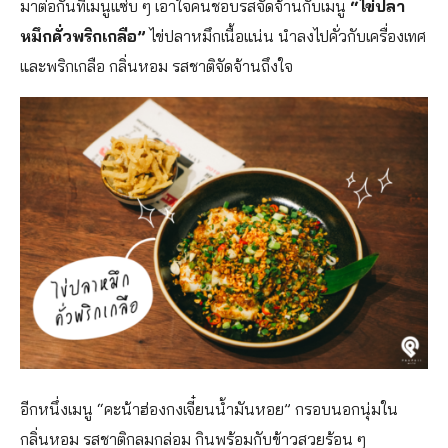
มาต่อกันที่เมนูแซ่บ ๆ เอาใจคนชอบรสจัดจ้านกับเมนู
“ไข่ปลา
หมึกคั่วพริกเกลือ”
ไข่ปลาหมึกเนื้อแน่น นำลงไปคั่วกับเครื่องเทศ
และพริกเกลือ กลิ่นหอม รสชาติจัดจ้านถึงใจ
อีกหนึ่งเมนู “คะน้าฮ่องกงเจี๋ยนน้ำมันหอย” กรอบนอกนุ่มใน
กลิ่นหอม รสชาติกลมกล่อม กินพร้อมกับข้าวสวยร้อน ๆ