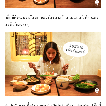
กลิ่นนี้คือแบบว่ามันจะหอมอะไรขนาดน้านนนนนน ไม่ไหวแล้ว
วว กินกันเถอะ ๆ
เริ่มต้นด้วยเมนูชื่อดังและขายดี
“คั่วไก่”
หรือเมนูก๋วยเตี๋ยวคั่วไก่ที่