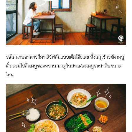
รอไม่นานอาหารก็มาเสิร์ฟกันแบบเต็มโต๊ะเลย ทั้งเมนูข้าวผัด เมนู
คั่ว รวมไปถึงเมนูของหวาน มาดูกันว่าแต่ละเมนูจะน่ากินขนาด
ไหน