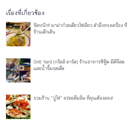
เรื่องที่เกี่ยวข้อง
จัดหนัก!! มาม่าก๋วยเตี๋ยวไข่เจียว ตำลึงทรงเครื่อง ที่
ร้านเด็กเส้น
Grill Yard (กริลล์ ยาร์ด) ร้านอาหารซีฟู้ด มีดีที่สด
และน้ำจิ้มรสเด็ด
รวมร้าน “ปูไข่” อร่อยลืมอิ่ม ที่คุณต้องลอง!