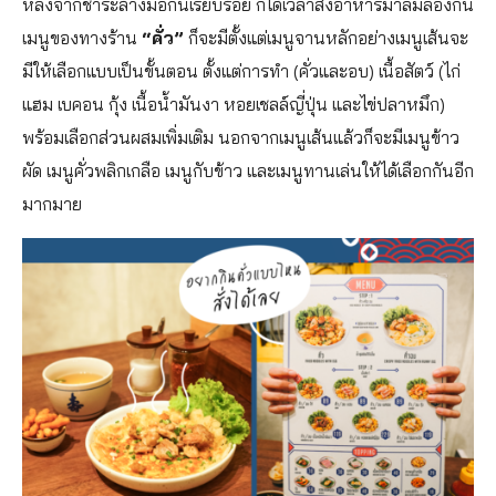
หลังจากชำระล้างมือกันเรียบร้อย ก็ได้เวลาสั่งอาหารมาลิ้มลองกัน
เมนูของทางร้าน
“คั่ว”
ก็จะมีตั้งแต่เมนูจานหลักอย่างเมนูเส้นจะ
มีให้เลือกแบบเป็นขั้นตอน ตั้งแต่การทำ (คั่วและอบ) เนื้อสัตว์ (ไก่
แฮม เบคอน กุ้ง เนื้อน้ำมันงา หอยเชลล์ญี่ปุ่น และไข่ปลาหมึก)
พร้อมเลือกส่วนผสมเพิ่มเติม นอกจากเมนูเส้นแล้วก็จะมีเมนูข้าว
ผัด เมนูคั่วพลิกเกลือ เมนูกับข้าว และเมนูทานเล่นให้ได้เลือกกันอีก
มากมาย