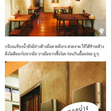
บริเวณห้องน้ำยังมีอ่างล้างมือลายมังกร สวยงาม ให้ได้ชำระล้าง
สิ่งไม่ดีออกไปจากมือ วางมือจากเชื้อโรค ก่อนกินมื้ออร่อย ถู ๆ