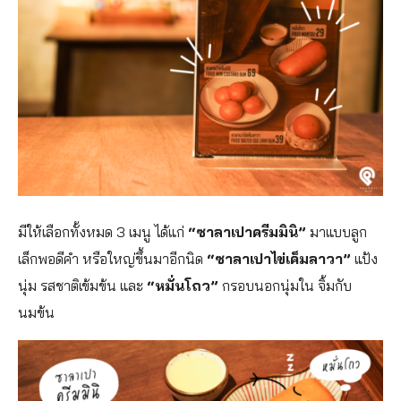
มีให้เลือกทั้งหมด 3 เมนู ได้แก่
“ซาลาเปาครีมมินิ”
มาแบบลูก
เล็กพอดีคำ หรือใหญ่ขึ้นมาอีกนิด
“ซาลาเปาไข่เค็มลาวา”
แป้ง
นุ่ม รสชาติเข้มข้น และ
“หมั่นโถว”
กรอบนอกนุ่มใน จิ้มกับ
นมข้น