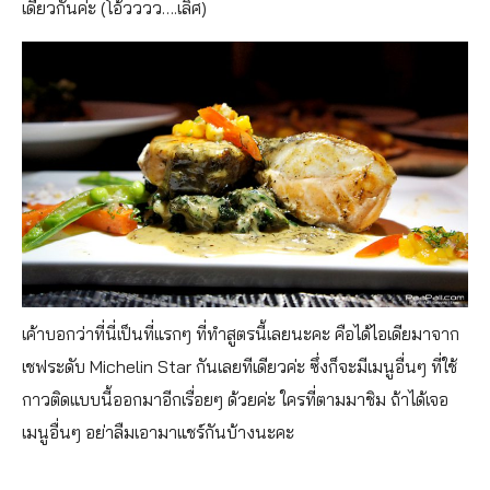
เดียวกันค่ะ (โอ้วววว….เลิศ)
เค้าบอกว่าที่นี่เป็นที่แรกๆ ที่ทำสูตรนี้เลยนะคะ คือได้ไอเดียมาจาก
เชฟระดับ Michelin Star กันเลยทีเดียวค่ะ ซึ่งก็จะมีเมนูอื่นๆ ที่ใช้
กาวติดแบบนี้ออกมาอีกเรื่อยๆ ด้วยค่ะ ใครที่ตามมาชิม ถ้าได้เจอ
เมนูอื่นๆ อย่าลืมเอามาแชร์กันบ้างนะคะ