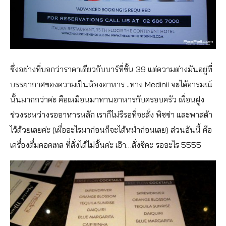
ซึ่งอย่างที่บอกว่าราคาเดียวกับบาร์ที่ชั้น 39 แต่ความต่างมันอยู่ที่
บรรยากาศของความเป็นห้องอาหาร ..ทาง Medinii จะได้อารมณ์
นั้นมากกว่าค่ะ คือเหมือนมาทานอาหารกับครอบครัว เพื่อนฝูง
ช่วงระหว่างรออาหารหลัก เราก็ไม่รีรอที่จะสั่ง พิซซ่า และพาสต้า
ไว้ด้วยเลยค่ะ (เผื่ออะไรมาก่อนก็จะได้หม่ำก่อนเลย) ส่วนอันนี้ คือ
เครื่องดื่มคอคเทล ที่สั่งได้ไม่อั้นค่ะ เอ๊า…สั่งซิคะ รออะไร 5555