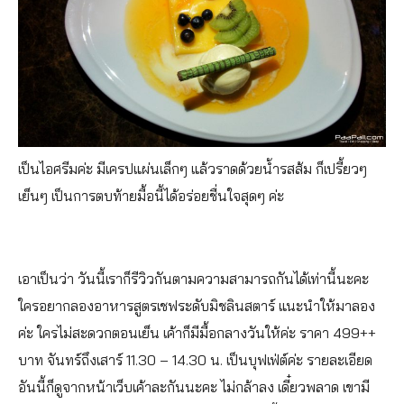
เป็นไอศรีมค่ะ มีเครปแผ่นเล็กๆ แล้วราดด้วยน้ำรสส้ม ก็เปรี้ยวๆ
เย็นๆ เป็นการตบท้ายมื้อนี้ได้อร่อยชื่นใจสุดๆ ค่ะ
เอาเป็นว่า วันนี้เราก็รีวิวกันตามความสามารถกันได้เท่านี้นะคะ
ใครอยากลองอาหารสูตรเชฟระดับมิชลินสตาร์ แนะนำให้มาลอง
ค่ะ ใครไม่สะดวกตอนเย็น เค้าก็มีมื้อกลางวันให้ค่ะ ราคา 499++
บาท จันทร์ถึงเสาร์ 11.30 – 14.30 น. เป็นบุฟเฟ่ต์ค่ะ รายละเอียด
อันนี้ก็ดูจากหน้าเว็บเค้าละกันนะคะ ไม่กล้าลง เดี๋ยวพลาด เขามี