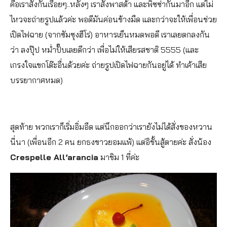
คือเราสั่งกันเรื่อยๆ..หลังๆ เราสั่งพาสต้า และพิซซ่ากันมาอีก แต่ไม่
ไหวจะถ่ายรูปแล้วค่ะ พอดีมันค่อนข้างมืด และกว่าจะให้เพื่อนช่วย
เปิดไฟฉาย (จากซัมซุงฮีโร่) อาหารเย็นหมดพอดี เราเลยตกลงกัน
ว่า ลงปุ๊ป หม่ำปั๊บเลยดีกว่า เพื่อไม่ให้เสียรสชาติ 5555 (และ
เกรงใจแขกโต๊ะอื่นด้วยค่ะ ถ่ายรูปเปิดไฟฉายกันอยู่ได้ ทำเค้าเสีย
บรรยากาศหมด)
สุดท้าย พวกเราก็เริ่มอิ่มอืด แต่นึกออกว่าเรายังไม่ได้สั่งของหวาน
นี่นา (เพื่อนอีก 2 คน ยกธงขาวยอมแพ้) แต่อิชั้นสู้ตายค่ะ สั่งน้อง
Crespelle All’arancia
มาชิม 1 ที่ค่ะ