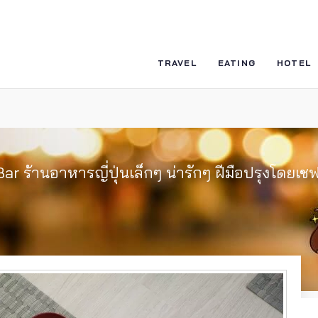
TRAVEL
EATING
HOTEL
r ร้านอาหารญี่ปุ่นเล็กๆ น่ารักๆ ฝีมือปรุงโดยเชฟญ