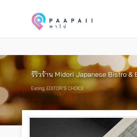
รีริวร้าน Midori Japanese Bistro & Ba
Eating
,
EDITOR’S CHOICE