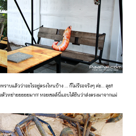
บทราบแล้วว่าอะไรอยู่ตรงไหนบ้าง … ก็ไม่รีรอจริงๆ ค่ะ… ลุย!!
กุ้งตัวหย่ายยยยยมาก! หอยเชลล์นี่แอบได้ยินว่าส่งตรงมาจากแม่