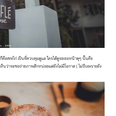
คือเชฟไก่ เป็นที่ควบคุมดูแล ใครได้ดูจะเจอหน้าดุๆ นั้นคือ
เห็นว่าจะขอถ่ายภาพสักหน่อยแต่ยังไม่มีโอกาส ( ไม่รีบเพราะยัง