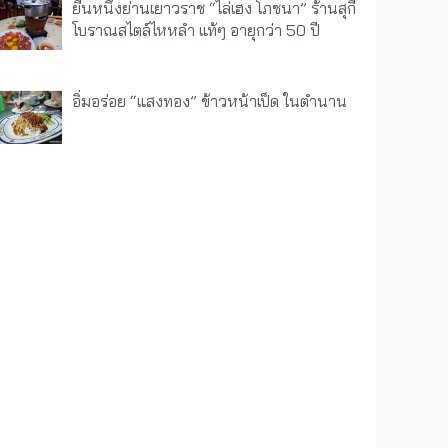
ยืนหนึ่งย่านเยาวราช “ไล่เฮง โภชนา” ร้านสุกี้
โบราณสไตล์ไหหลำ แท้ๆ อายุกว่า 50 ปี
อิ่มอร่อย “แสงทอง” ข้าวหน้าเป็ด ในตำนาน