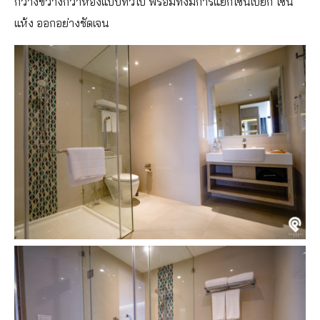
กว้างขวางกว่าห้องแบบทั่วไป พร้อมทั้งมีการแยกโซนเปียก โซน
แห้ง ออกอย่างชัดเจน