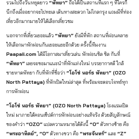
รวมไปถึงวันหยุดยาว
“พัทยา”
ถือได้เป็นสถานที่แรก ๆ ที่ใครก็
นึกถึงเมื่ออยากจะไปทะเล เดินทางสะดวก ไม่ไกลกรุง แถมมีที่ท่อง
เที่ยวอีกมากมายให้ได้เลือกเที่ยวชม
นอกจากที่เที่ยวเยอะแล้ว
“พัทยา”
ยังมีที่พัก สถานที่ผ่อนคลาย
ให้เลือกมาพักผ่อนกันเยอะแยะอีกด้วย ครั้งนี้ทีมงาน
Paapaii.com
ได้มีโอกาสมาเที่ยวเล่น พักผ่อนชิล ชิล กันที่
“พัทยา”
เลยจะขอมาแนะนำที่พักแห่งใหม่ บรรยากาศดี ใกล้
ชายหาดพัทยา กับที่พักที่ชื่อว่า
“โอโซ่ นอร์ธ พัทยา” (OZO
North Pattaya)
ที่พักเปิดใหม่ล่าสุด ที่พร้อมจะตอบโจทย์ทุก
การพักผ่อน
“โอโซ่ นอร์ธ พัทยา” (OZO North Pattaya)
โรงแรมเปิด
ใหม่ มาภายใต้คอนเซ็ปต์การพักผ่อนอย่างแท้จริง ด้วยสัญลักษณ์
ของคำว่า
“OZO”
แปลความหมายได้ดังนี้
“O”
ตัวทางซ้าย คือ
“พระอาทิตย์”, “O”
ตัวทางขวา คือ
“พระจันทร์”
และ
“Z”