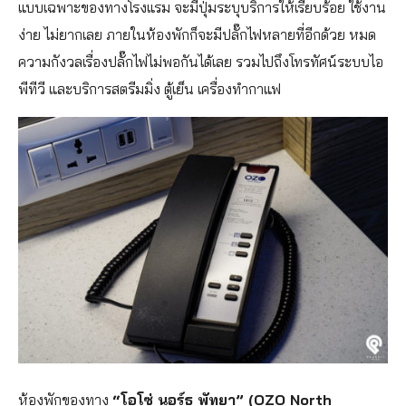
แบบเฉพาะของทางโรงแรม จะมีปุ่มระบุบริการให้เรียบร้อย ใช้งาน
ง่าย ไม่ยากเลย ภายในห้องพักก็จะมีปลั๊กไฟหลายที่อีกด้วย หมด
ความกังวลเรื่องปลั๊กไฟไม่พอกันได้เลย รวมไปถึงโทรทัศน์ระบบไอ
พีทีวี และบริการสตรีมมิ่ง ตู้เย็น เครื่องทำกาแฟ
ห้องพักของทาง
“โอโซ่ นอร์ธ พัทยา” (OZO North