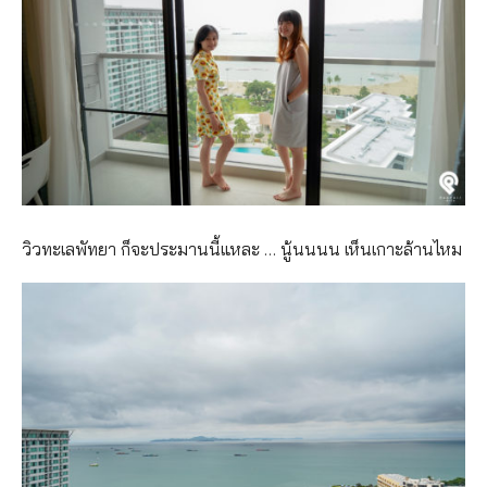
วิวทะเลพัทยา ก็จะประมานนี้แหละ … นู้นนนน เห็นเกาะล้านไหม