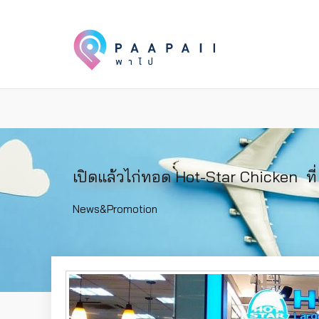
เปิดแล้วไก่ทอด‎ Hot-Star Chicken ‬ ท
News&Promotion