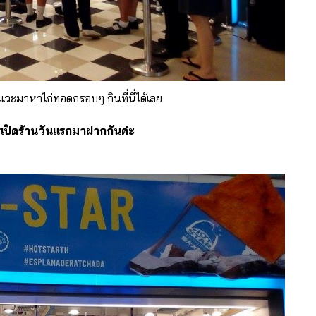
วะมาหาไก่ทอดกรอบๆ กินที่นี่ได้เลย
ปิดร้านวันแรกมาฝากกันค่ะ