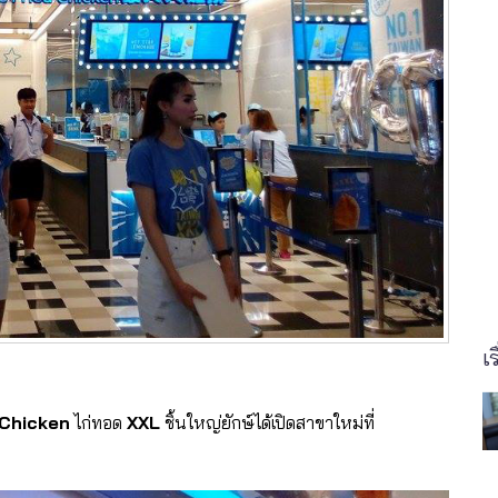
เร
 Chicken
ไก่ทอด
XXL
ชิ้นใหญ่ยักษ์ได้เปิดสาขาใหม่ที่