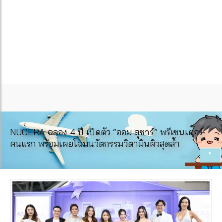
NUCERA ฉลอง 4 ปี เปิดตัว “ออม สุชาร์” พรีเซนเตอร์
คนแรก พร้อมเผยโฉมนวัตกรรมวิตามินผิวสุดล้ำ