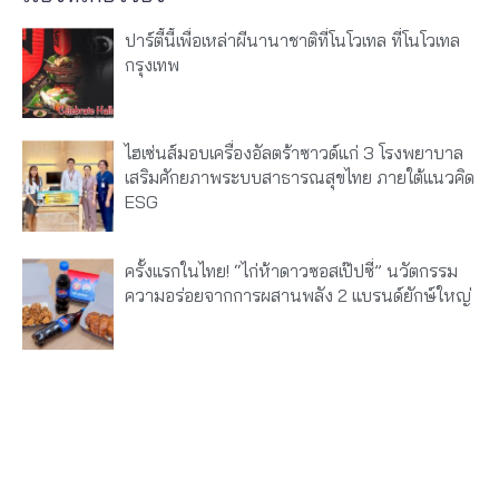
ปาร์ตี้นี้เพื่อเหล่าผีนานาชาติที่โนโวเทล ที่โนโวเทล
กรุงเทพ
ไฮเซ่นส์มอบเครื่องอัลตร้าซาวด์แก่ 3 โรงพยาบาล
เสริมศักยภาพระบบสาธารณสุขไทย ภายใต้แนวคิด
ESG
ครั้งแรกในไทย! “ไก่ห้าดาวซอสเป๊ปซี่” นวัตกรรม
ความอร่อยจากการผสานพลัง 2 แบรนด์ยักษ์ใหญ่