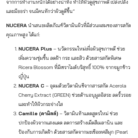
จากการทำงานหนักได้อย่างน่าทึ่ง ทำให้ผิวดูสุขภาพดี เปล่งปลั่ง
และมีออร่า จนมีคนทักว่าผิวดูดีขึ้น”
NUCERA
นำเสนอผลิตภัณฑ์วิตามินผิวที่มีส่วนผสมของสารสกัด
คุณภาพสูง ได้แก่:
NUCERA Plus
– นวัตกรรมใหม่เพื่อผิวสุขภาพดี ช่วย
เพิ่มความชุ่มชื้น ลดฝ้า กระ และสิว ด้วยสารสกัดพิเศษ
Ricera Blossom ที่มีเซราไมด์บริสุทธิ์ 100% จากจมูกข้าว
ญี่ปุ่น
NUCERA C
– อุดมด้วยวิตามินซีจากสารสกัด Acerola
Cherry Extract (GREEN) ช่วยต้านอนุมูลอิสระ ลดริ้วรอย
และทำให้ผิวกระจ่างใส
Camille (คามิลล์)
– วิตามินท้าแดดสูตรใหม่ ช่วย
ปกป้องผิวจากแสงแดด ลดการสร้างเม็ดสีเมลานิน และ
ป้องกันการเกิดฝ้า ด้วยสารสกัดจากมะเขือเทศสีมุก (Pearl