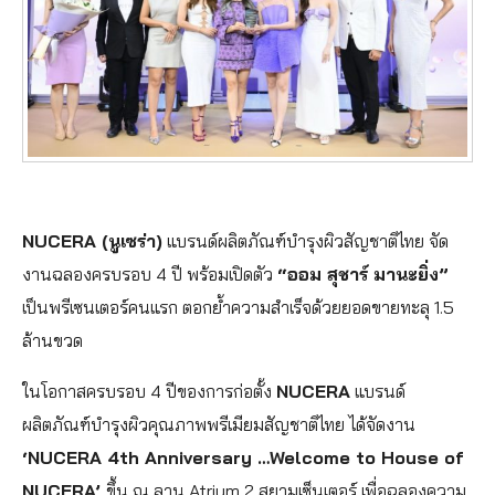
NUCERA (นูเซร่า)
แบรนด์ผลิตภัณฑ์บำรุงผิวสัญชาติไทย จัด
งานฉลองครบรอบ 4 ปี พร้อมเปิดตัว
“ออม สุชาร์ มานะยิ่ง”
เป็นพรีเซนเตอร์คนแรก ตอกย้ำความสำเร็จด้วยยอดขายทะลุ 1.5
ล้านขวด
ในโอกาสครบรอบ 4 ปีของการก่อตั้ง
NUCERA
แบรนด์
ผลิตภัณฑ์บำรุงผิวคุณภาพพรีเมียมสัญชาติไทย ได้จัดงาน
‘NUCERA 4th Anniversary …Welcome to House of
NUCERA’
ขึ้น ณ ลาน Atrium 2 สยามเซ็นเตอร์ เพื่อฉลองความ