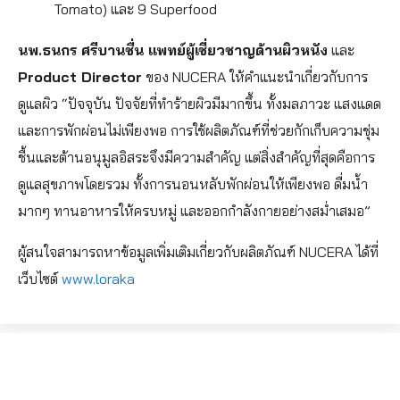
Tomato) และ 9 Superfood
นพ.ธนกร ศรีบานชื่น แพทย์ผู้เชี่ยวชาญด้านผิวหนัง
และ
Product Director
ของ NUCERA ให้คำแนะนำเกี่ยวกับการ
ดูแลผิว “ปัจจุบัน ปัจจัยที่ทำร้ายผิวมีมากขึ้น ทั้งมลภาวะ แสงแดด
และการพักผ่อนไม่เพียงพอ การใช้ผลิตภัณฑ์ที่ช่วยกักเก็บความชุ่ม
ชื้นและต้านอนุมูลอิสระจึงมีความสำคัญ แต่สิ่งสำคัญที่สุดคือการ
ดูแลสุขภาพโดยรวม ทั้งการนอนหลับพักผ่อนให้เพียงพอ ดื่มน้ำ
มากๆ ทานอาหารให้ครบหมู่ และออกกำลังกายอย่างสม่ำเสมอ”
ผู้สนใจสามารถหาข้อมูลเพิ่มเติมเกี่ยวกับผลิตภัณฑ์ NUCERA ได้ที่
เว็บไซต์
www.loraka