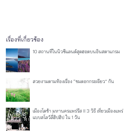
เรื่องที่เกี่ยวข้อง
10 สถานที่ในนิวซีแลนด์สุดฮอตบนอินสตาแกรม
สวยงามตามท้องเรื่อง “ชมดอกกระเจียว” กัน
เมืองโตช้า มหานครแพร่รีส II 3 วิธี เที่ยวเมืองแพร่
แบบสโลว์ลี่ฮิปฮิป ใน 1 วัน