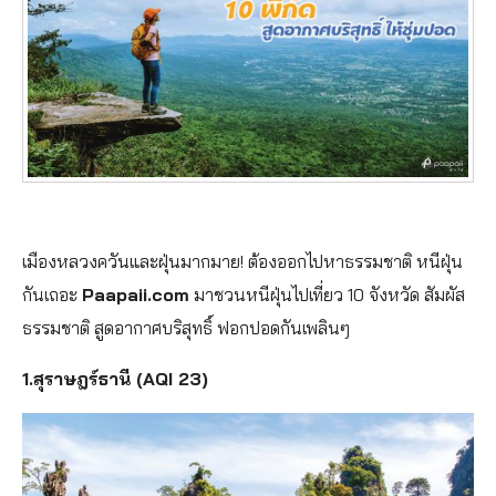
เมืองหลวงควันและฝุ่นมากมาย! ต้องออกไปหาธรรมชาติ หนีฝุ่น
กันเถอะ
Paapaii.com
มาชวนหนีฝุ่นไปเที่ยว 10 จังหวัด สัมผัส
ธรรมชาติ สูดอากาศบริสุทธิ์ ฟอกปอดกันเพลินๆ
1.สุราษฎร์ธานี (AQI 23)