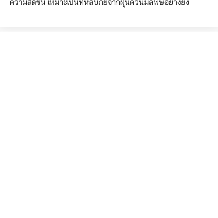
ความสดชื่น เหมาะเป็นที่หลบภัยจากฝุ่นควันมลพิษอย่างยิ่ง