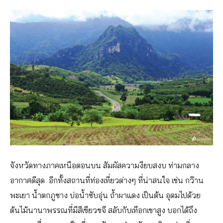
จังหวัดทางภาคเหนือตอนบน สัมผัสความงียบสงบ ท่ามกลาง
อากาศดีสุด อีกทั้งสถานที่ท่องเที่ยวต่างๆ ที่น่าสนใจ เช่น กว๊าน
พะเยา น้ำตกภูซาง บ่อน้ำซับอุ่น ถ้ำผาแดง เป็นต้น อุดมไปด้วย
ต้นไม้นานาพรรณที่มีสีเขียวขจี สลับกับเทือกเขาสูง บอกได้ถึง