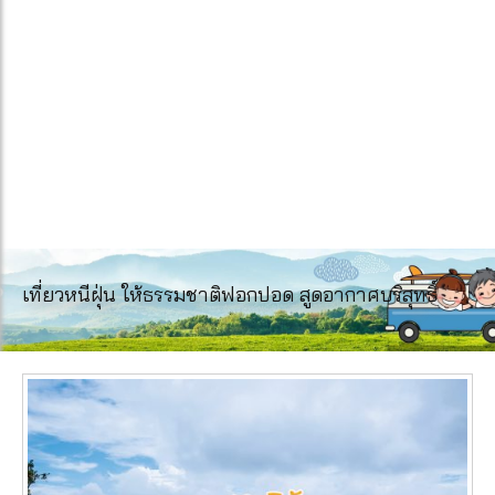
เที่ยวหนีฝุ่น ให้ธรรมชาติฟอกปอด สูดอากาศบริสุทธิ์