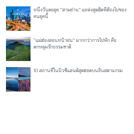
หนึ่งวันตะลุย “สามย่าน” แหล่งสุดฮิตที่ต้องไปของ
คนยุคนี้
“แม่ฮ่องสอนหน้าฝน” มากกว่าการไปพัก คือ
ตกหลุมรักธรรมชาติ
10 สถานที่ในนิวซีแลนด์สุดฮอตบนอินสตาแกรม