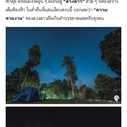
เข่าคุย พร้อมผิงไฟอุ่น ๆ เพื่อรอดู
“ดวงดาว”
สวย ๆ ที่ส่องสว่าง
เต็มท้องฟ้า ในค่ำคืนที่แสนเงียบสงบนี้ บอกเลยว่า
“ความ
สวยงาม
” ของดวงดาวคือเกินคำบรรยายเลยครับทุกคน