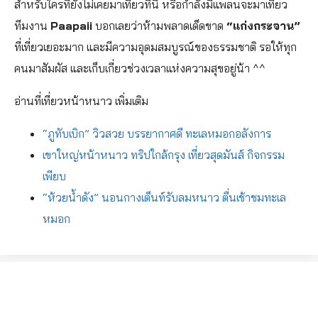
สำหรับใครที่ยังไม่เคยมาเที่ยวที่นี่ หรือกำลังมีแพลนจะมาเที่ยว
ทีมงาน
Paapaii
บอกเลยว่าห้ามพลาดเด็ดขาด
“แก่งกระจาน”
ที่เที่ยวเยอะมาก และมีความอุดมสมบูรณ์ของธรรมชาติ รอให้ทุก
คนมาสัมผัส และเก็บเกี่ยวช่วงเวลาแห่งความสุขอยู่น้า ^^
อ่านที่เที่ยวหน้าหนาว เพิ่มเติม
“ภูทับเบิก” วิวสวย บรรยากาศดี ทะเลหมอกอลังการ
เขาใหญ่หน้าหนาว ทริปใกล้กรุง เที่ยวสุดมันส์ กิจกรรม
เพียบ
“ห้วยน้ำดัง” นอนกางเต็นท์รับลมหนาว ตื่นเช้าชมทะเล
หมอก