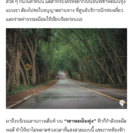
สวย ๆ กันในค่ำคืนนี้ แต่สำหรับใครที่อยากไปนอนที่เขาพะเนินทุ่ง
แบบเรา ต้องไปขอใบอนุญาตผ่านทาง ที่ศูนย์บริการนักท่องเที่ยว
และจ่ายค่าธรรมเนียมให้เรียบร้อยก่อนนะ
มาถึงบริเวณลานกางเต็นท์ บน
“เขาพะเนินทุ่ง”
ฟ้าก็กำลังจะมืด
พอดี ทำให้เราไม่พลาดช่วงเวลาที่แสงสวยแบบนี้ แชะภาพท้องฟ้า