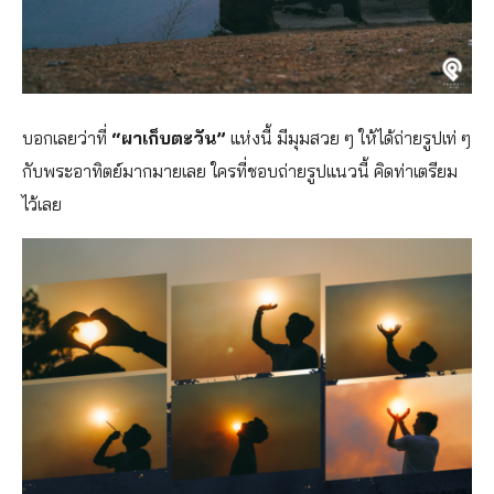
บอกเลยว่าที่
“ผาเก็บตะวัน”
แห่งนี้ มีมุมสวย ๆ ให้ได้ถ่ายรูปเท่ ๆ
กับพระอาทิตย์มากมายเลย ใครที่ชอบถ่ายรูปแนวนี้ คิดท่าเตรียม
ไว้เลย