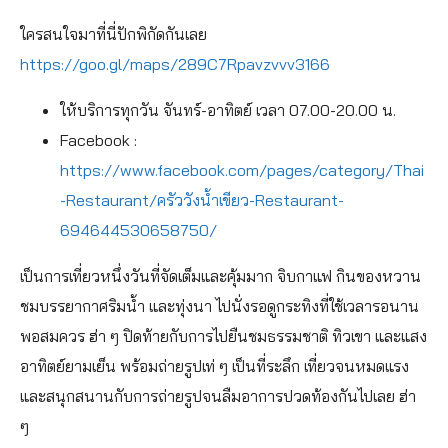
ใครสนใจมาที่นี่ปักพิกัดกันเลย
https://goo.gl/maps/289C7Rpavzvvv3166
ให้บริการทุกวัน จันทร์-อาทิตย์ เวลา 07.00-20.00 น.
Facebook :
https://www.facebook.com/pages/category/Thai
-Restaurant/ครัววังน้ำเขียว-Restaurant-
694644530658750/
เป็นการเที่ยวหนึ่งวันที่จัดเต็มและคุ้มมาก จิบกาแฟ กินของหวาน
ชมบรรยากาศริมน้ำ และทุ่งนา ไปนั่งรอดูกระทิงที่ใช้เวลารอนาน
พอสมควร ฮ่า ๆ ปิดท้ายกับการไปยืนชมธรรมชาติ ทิวเขา และแสง
อาทิตย์ยามเย็น พร้อมถ่ายรูปเท่ ๆ เป็นที่ระลึก เที่ยวจนหมดแรง
และสนุกสนานกับการถ่ายรูปจนลืมอาการปวดท้องกันไปเลย ฮ่า
ๆ