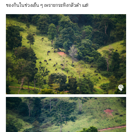
ของกินในช่วงเย็น ๆ เพราะกระทิงกลัวดำ แฮ่!