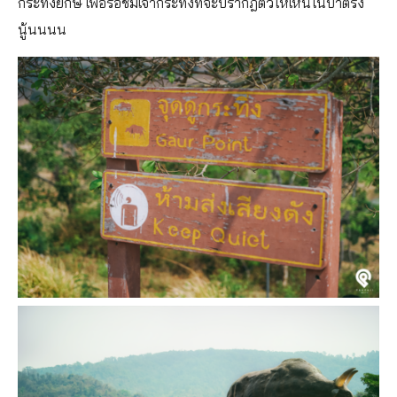
กระทิงยักษ์ เพื่อรอชมเจ้ากระทิงที่จะปรากฎตัวให้เห็นในป่าตรง
นู้นนนน