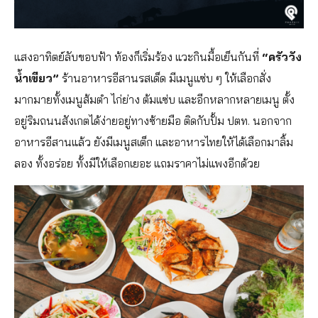
แสงอาทิตย์ลับขอบฟ้า ท้องก็เริ่มร้อง แวะกินมื้อเย็นกันที่
“ครัววัง
น้ำเขียว”
ร้านอาหารอีสานรสเด็ด มีเมนูแซ่บ ๆ ให้เลือกสั่ง
มากมายทั้งเมนูส้มตำ ไก่ย่าง ต้มแซ่บ และอีกหลากหลายเมนู ตั้ง
อยู่ริมถนนสังเกตได้ง่ายอยู่ทางซ้ายมือ ติดกับปั้ม ปตท. นอกจาก
อาหารอีสานแล้ว ยังมีเมนูสเต็ก และอาหารไทยให้ได้เลือกมาลิ้ม
ลอง ทั้งอร่อย ทั้งมีให้เลือกเยอะ แถมราคาไม่แพงอีกด้วย