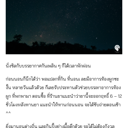
นั่งชิลกับบรรยากาศกันเพลิน ๆ ก็ได้เวลาพักผ่อน
ก่อนนอนก็นึกได้ว่า พอแปลกที่กิน ที่นอนเ ลยมีอาการท้องผูกซะ
งั้น หลายวันแล้วด้วย ก็เลยรับประทานตัวช่วยบรรเทาอาการท้อง
ผูก ที่พกพามา ตอนซื้อ ที่ร้านยาแนะนำว่ายานี้จะออกฤทธิ์ 6 – 12
ชั่วโมงหลังทานยา แนะนำให้ทานก่อนนอน จะได้ขับถ่ายตอนเช้า
^^
ยิ่งมานอนต่างถิ่น และกินปิ้งย่างมื้อดึกด้วย จะได้ไม่ต้องกังวล