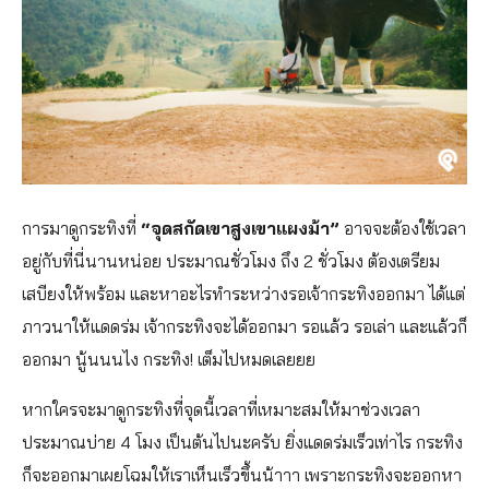
การมาดูกระทิงที่
“จุดสกัดเขาสูงเขาแผงม้า”
อาจจะต้องใช้เวลา
อยู่กับที่นี่นานหน่อย ประมาณชั่วโมง ถึง 2 ชั่วโมง ต้องเตรียม
เสบียงให้พร้อม และหาอะไรทำระหว่างรอเจ้ากระทิงออกมา ได้แต่
ภาวนาให้แดดร่ม เจ้ากระทิงจะได้ออกมา รอแล้ว รอเล่า และแล้วก็
ออกมา นู้นนนไง กระทิง! เต็มไปหมดเลยยย
หากใครจะมาดูกระทิงที่จุดนี้เวลาที่เหมาะสมให้มาช่วงเวลา
ประมาณ​บ่าย 4 โมง เป็นต้นไปนะครับ ยิ่งแดดร่มเร็วเท่าไร กระทิง
ก็จะออกมาเผยโฉมให้เราเห็นเร็วขึ้นน้าาา เพราะกระทิงจะออกหา