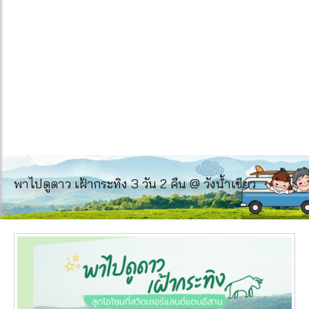
พาไปดูดาว เฝ้ากระทิง 3 วัน 2 คืน @ วังน้ำเขียว