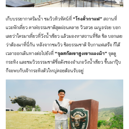
เก็บบรรยากาศริมน้ำ ชมวิวทิวทัศน์ที่
“โรงคั่วกาแฟ”
สถานที่
แวะพักเที่ยว คาเฟ่ธรรมชาติสุดผ่อนคลาย วิวสวย เมนูอร่อย บอก
เลยว่าใครมาเที่ยวที่วังน้ำเขียว แล้วมองหาสถานที่ชิล ชิล บอกเลย
ว่าต้องมาที่นี่กัน หลังจากชมวิว ชิลธรรมชาติ จิบกาแฟเสร็จ ก็ได้
เวลาออกเดินทางต่อไปยังที่
“จุดสกัดเขาสูงเขาแผงม้า”
จุดดู
กระทิง และชมวิวธรรมชาติชื่อดังของอำเภอวังน้ำเขียว ขึ้นมาปุ๊บ
ก็จะพบกับเจ้ากระทิงตัวใหญ่คอยต้อนรับอยู่