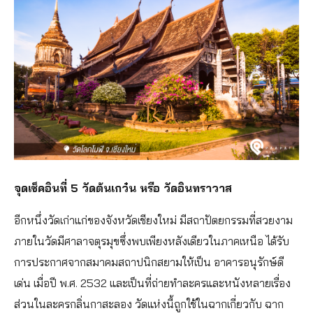
จุดเช็คอินที่ 5 วัดต้นเกว๋น หรือ วัดอินทราวาส
อีกหนึ่งวัดเก่าแก่ของจังหวัดเชียงใหม่ มีสถาปัตยกรรมที่สวยงาม
ภายในวัดมีศาลาจตุรมุขซึ่งพบเพียงหลังเดียวในภาคเหนือ ได้รับ
การประกาศจากสมาคมสถาปนิกสยามให้เป็น อาคารอนุรักษ์ดี
เด่น เมื่อปี พ.ศ. 2532 และเป็นที่ถ่ายทำละครและหนังหลายเรื่อง
ส่วนในละครกลิ่นกาสะลอง วัดแห่งนี้ถูกใช้ในฉากเกี่ยวกับ ฉาก