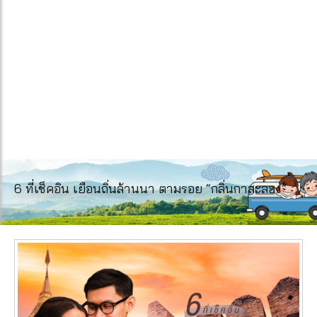
6 ที่เช็คอิน เยือนถิ่นล้านนา ตามรอย “กลิ่นกาสะลอง”