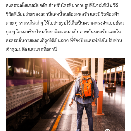
สงครามตั้งแต่สมัยอดีต สำหรับใครที่มาถ่ายรูปที่นี่จะได้เห็นวิถี
ชีวิตที่เรียบง่ายของสถานีแห่งนี้จนต้องหลงรัก และมีวิวท้องฟ้า
สวย ๆ รางรถไฟเก๋ ๆ ให้ไปถ่ายรูปไว้เก็บเป็นความทรงจำแบบย้อน
ยุค ๆ ใครมาเชียงใหม่ก็อย่าลืมแวะมาเก็บภาพกันนะครับ และใน
ละครกลิ่นกาสะลองก็ถูกใช้เป็นฉาก ที่ซ้องปีบและพ่อได้ไปรับท่าน
เจ้าคุณปลัด และแขกที่สถานี