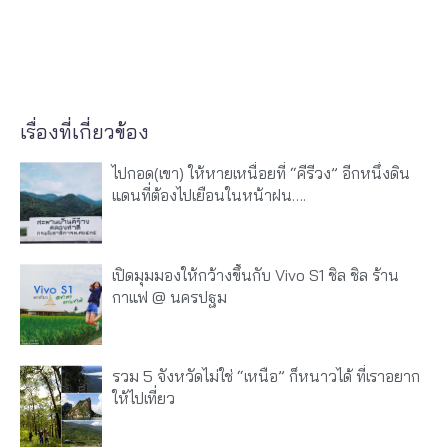
เรื่องที่เกี่ยวข้อง
ไปกอด(เขา) ให้หายเหนื่อยที่ “คีรีวง” อีกหนึ่งดิน
แดนที่ต้องไปเยือนในหน้าฝน….
เปิดมุมมองให้กว้างขึ้นกับ Vivo S1 ชิล ชิล ร้าน
กาแฟ @ นครปฐม
รวม 5 จังหวัดไม่ใช่ “เหนือ” ก็หนาวได้ ที่เราอยาก
ให้ไปเที่ยว