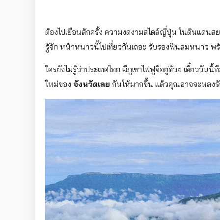
ต้องไปเยือนสักครั้ง ความงดงามสไตล์ญี่ปุ่น ในดินแดน
รู้จัก หน้าหนาวนี้ไปเที่ยวกันเถอะ รับรองฟินลมหนาว พ
ใครยังไม่รู้ว่าประเทศไทย มีภูเขาไฟฟูจิอยู่ด้วย เดี๋ยววันนี
ใหม่ของ
จังหวัดเลย
กันให้มากขึ้น แล้วคุณอาจจะหลงร