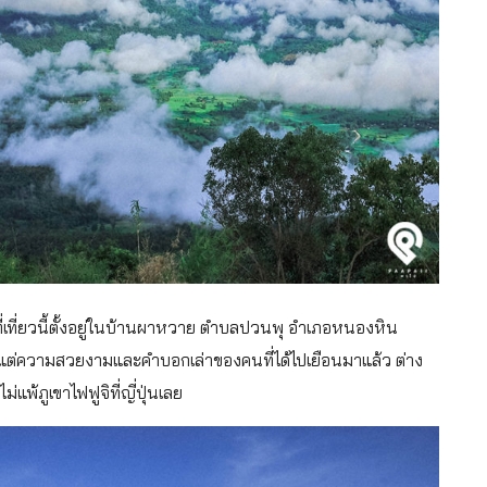
่เที่ยวนี้ตั้งอยู่ในบ้านผาหวาย ตำบลปวนพุ อำเภอหนองหิน
่กี่ปี แต่ความสวยงามและคำบอกเล่าของคนที่ได้ไปเยือนมาแล้ว ต่าง
พ้ภูเขาไฟฟูจิที่ญี่ปุ่นเลย