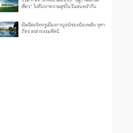
เขียว” ไปค้นหาความสุขในวันฝนพรำกัน
เปิดรีสอร์ทหรูเมืองกาญจน์ของน้องพลับ จุฑา
ภัทร เหล่าธรรมทัศน์