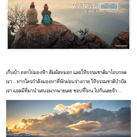
เก็บเป๋า ออกไปมองฟ้า สัมผัสหมอก และให้ธรรมชาติมาโอบกอด
เรา …หากใครกำลังมองหาที่พักผ่อนร่างกาย ให้ธรรมชาติบำบัด
เรา แอดมีที่มานำเสนอมากมายเลย ชอบที่ไหน ไปกันเลยจ้า …