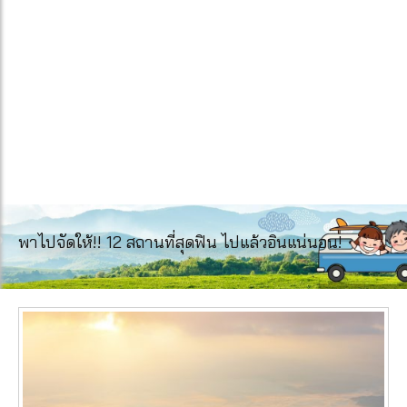
พาไปจัดให้!! 12 สถานที่สุดฟิน ไปแล้วอินแน่นอน!