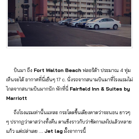
บินมา ถึง
Fort Walton Beach
ฟลอริด้า ประมาณ 4 ทุ่ม
เห็นจะได้ อากาศที่นี่เย็นๆ 17 c. นั่งรถจากสนามบินมาที่โรงแรมไม่
ไกลจากสนามบินมากนัก พักที่นี่
Fairfield Inn & Suites by
Marriott
ถึงโรงแรมเท่านั้นแหละ กระโดดขึ้นเตียงคาดว่าจะนอน ยาวๆ
ๆ ปรากฏว่าตาสว่างทั้งคืน ตาแข็งราวกับว่าซัดกาแฟไปแล้วหลาย
แก้ว แต่เปล่าเลย ….
Jet lag
มั๊งอาการนี้