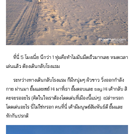
ที่นี่ 5 โมงเนี่ย นึกว่า 1 ทุ่มคือทำไมมันมืดเร็วมากเลย หมดเวลา
เล่นแล้ว ต้องเดินกลับโรงแรม
ระหว่างทางเดินกลับโรงแรม ก็มีหนุ่มๆ ผิวขาว วิ่งออกกำลัง
กาย ผ่านมา ยิ้มและเซย์ Hi มาที่เรา ยิ้มตอบและ say Hi เค้ากลับ สิ
คะจะรออะไร (คิดในใจเราต้องโดดเด่นที่เมืองนี้แน่ๆ) เปล่าหรอก
โดดเด่นอะไร นี่ไม่ใช่หรอก คนที่นี่ เค้ามีมนุษย์สัมพันธ์ดี ยิ้มและ
ทักกันปรกติ