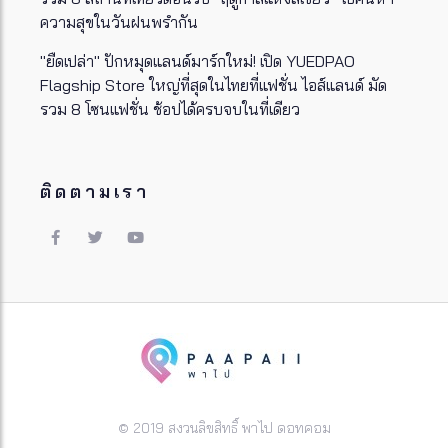
ความสุขในวันฝนพรำกัน
"ยืดเปล่า" ปักหมุดแลนด์มาร์กใหม่! เปิด YUEDPAO
Flagship Store ใหญ่ที่สุดในไทยที่แฟชั่น ไอส์แลนด์ มัด
รวม 8 โซนแฟชั่น ช้อปได้ครบจบในที่เดียว
ติดตามเรา
© 2019 สงวนลิขสิทธิ์ พาไป ดอทคอม