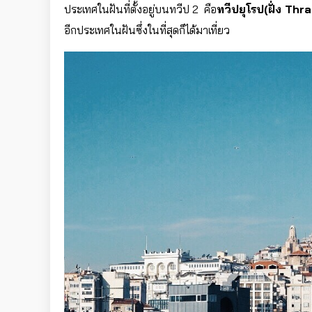
ประเทศในฝันที่ตั้งอยู่บนทวีป 2 คือ
ทวีปยุโรป(ฝั่ง Th
อีกประเทศในฝันซึ่งในที่สุดก็ได้มาเที่ยว