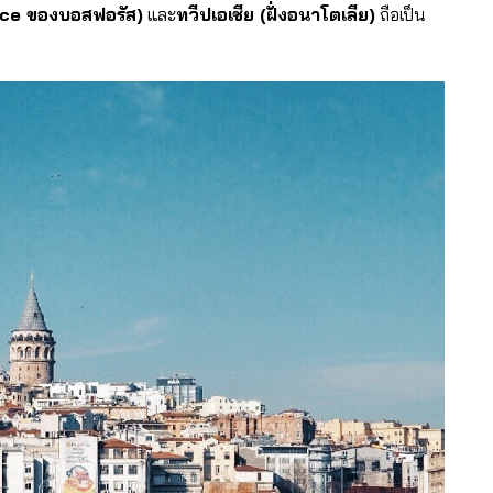
race ของบอสฟอรัส)
และ
ทวีปเอเชีย (ฝั่งอนาโตเลีย)
ถือเป็น