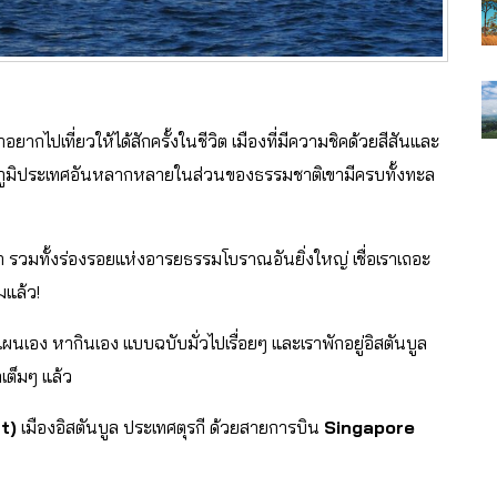
ากไปเที่ยวให้ได้สักครั้งในชีวิต เมืองที่มีความชิคด้วยสีสันและ
ภูมิประเทศอันหลากหลายในส่วนของธรรมชาติเขามีครบทั้งทะล
ลก รวมทั้งร่องรอยแห่งอารยธรรมโบราณอันยิ่งใหญ่ เชื่อเราเถอะ
มแล้ว!
งแผนเอง หากินเอง แบบฉบับมั่วไปเรื่อยๆ และเราพักอยู่
อิสตันบูล
าเต็มๆ แล้ว
t)
เมืองอิสตันบูล ประเทศตุรกี ด้วยสายการบิน
Singapore