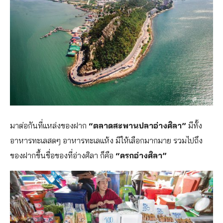
มาต่อกันที่แหล่งของฝาก
“ตลาดสะพานปลาอ่างศิลา”
มีทั้ง
อาหารทะเลสดๆ อาหารทะเลแห้ง มีให้เลือกมากมาย รวมไปถึง
ของฝากขึ้นชื่อของที่อ่างศิลา ก็คือ
“ครกอ่างศิลา”