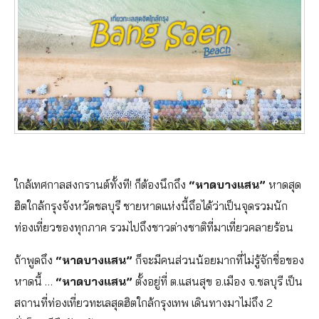
ใกล้เทศกาลสงกรานต์ทั้งที! ก็ต้องนึกถึง
“หาดบางแสน”
หาดสุด
ฮิตใกล้กรุงจังหวัดชลบุรี ชายหาดแห่งนี้ถึอได้ว่าเป็นจุดรวมนัก
ท่องเที่ยวของทุกภาค รวมไปถึงชาวต่างชาติที่มาเที่ยวคลายร้อน
ถ้าพูดถึง
“หาดบางแสน”
ก็จะมีคนส่วนน้อยมากที่ไม่รู้จักชื่อของ
หาดนี้ …
“หาดบางแสน”
ตั้งอยู่ที่ ต.แสนสุข อ.เมือง จ.ชลบุรี เป็น
สถานที่ท่องเที่ยวทะเลสุดฮิตใกล้กรุงเทพ เดินทางมาไม่ถึง 2