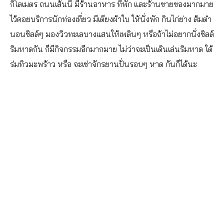
กิโลเมตร ถนนเส้นนี้ มีร้านอาหาร ที่พัก และร้านขายของมากมาย
ไว้คอยบริการนักท่องเที่ยว มีเตียงผ้าใบ ให้นั่งพัก กินไก่ย่าง ส้มตำ
นอนชิลล์ๆ มองวิวทะเลบางแสนให้เพลินๆ หรือถ้าไม่อยากนั่งชิลล์
ริมหาดกัน ก็มีกิจกรรมอีกมากมาย ไม่ว่าจะเป็นเดินเล่นริมหาด ใต้
ร่มทิวมะพร้าว หรือ จะเช่าจักรยานปั่นรอบๆ หาด กันก็ได้นะ