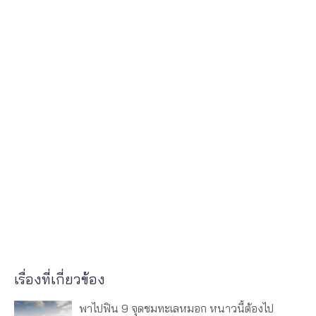
เรื่องที่เกี่ยวข้อง
พาไปฟิน 9 จุดชมทะเลหมอก หนาวนี้ต้องไป