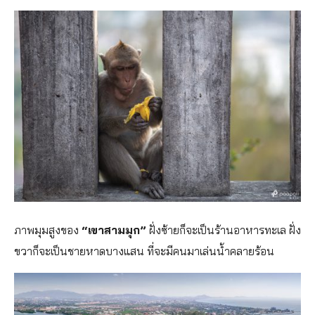
ภาพมุมสูงของ
“เขาสามมุก”
ฝั่งซ้ายก็จะเป็นร้านอาหารทะเล ฝั่ง
ขวาก็จะเป็นชายหาดบางแสน ที่จะมีคนมาเล่นน้ำคลายร้อน