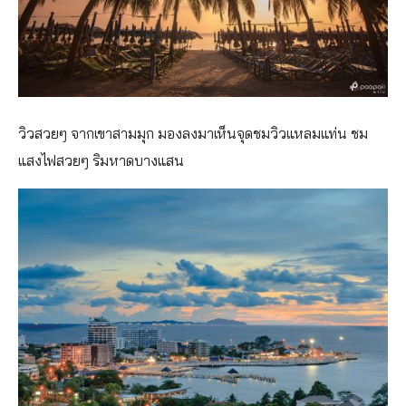
วิวสวยๆ จากเขาสามมุก มองลงมาเห็นจุดชมวิวแหลมแท่น ชม
แสงไฟสวยๆ ริมหาดบางแสน